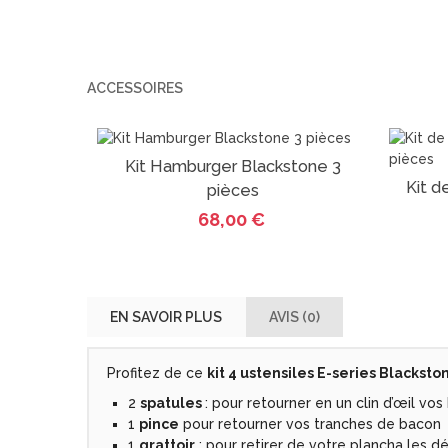
ACCESSOIRES
Kit Hamburger Blackstone 3
Vue
Kit d
pièces
68,00 €
EN SAVOIR PLUS
AVIS (0)
Profitez de ce
kit 4 ustensiles E-series Blacksto
2
spatules
: pour retourner en un clin d’œil v
1
pince
pour retourner vos tranches de bacon
1
grattoir
: pour retirer de votre plancha les dé