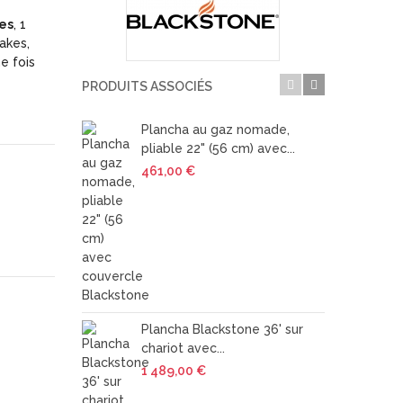
es
, 1
akes,
e fois
PRODUITS ASSOCIÉS
Plancha au gaz nomade,
Pl
pliable 22" (56 cm) avec...
pou
461,00 €
1 0
Pl
Plancha Blackstone 36' sur
pou
chariot avec...
60
1 489,00 €