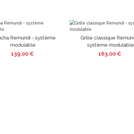
ncha Remundi - système
Grille classique Remund
Ajout au panier
Ajout au panier
modulable
système modulable
139,00 €
163,00 €