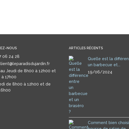
EZ-NOUS
ARTICLES RÉCENTS
87 06 24 28
Quelle est la différe
lient@leparadisdujardin.fr
un barbecue et...
 au Jeudi de 8h00 à 12h00 et
19/06/2024
 à 17h00
edi de 8h00 à 12h00 et de
16h00
Comment bien choisi
housse de salon de...