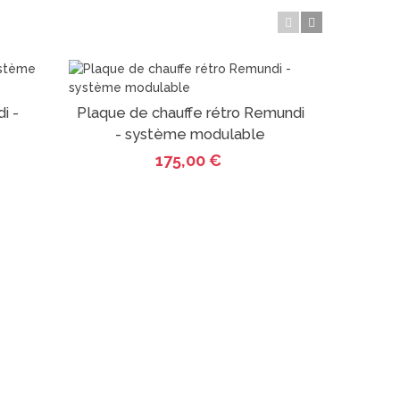
i -
Plaque de chauffe rétro Remundi
Pic 
Ajout au panier
A
- système modulable
sy
175,00 €