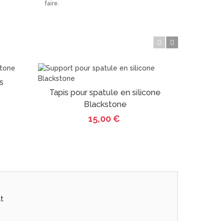
faire.
s
Pac
Tapis pour spatule en silicone
Vue
Blackstone
15,00 €
at