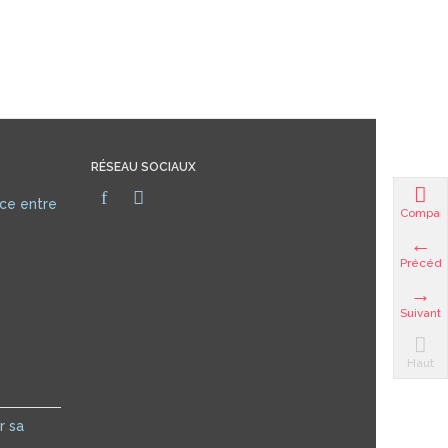
RÉSEAU SOCIAUX
nce entre
Compar
Précéde
Suivant
Haut
r sa