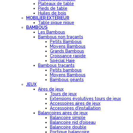
Plateaux de table
Pieds de table
Huiles de bois
MOBILIER EXTÉRIEUR
Table pique nique
BAMBOUS
Les Bambous
Bambous non traçants
Petits Bambous
Moyens Bambous
Grands Bambous
Croissance rapide
Spécial Haie
Bambous traçants
Petits bambous
Moyens Bambous
Bambous géants
JEUX
Aires de jeux
Tours de jeux
Extensions évolutives tours de jeux
Accessoires aires de jeux
Accessoires d'installation
Balancoires aires de jeux
Balancoire simple
Balancoire nid d'oiseau
Balancoire double
Portique balancoire