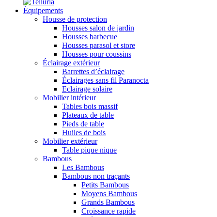
Équipements
Housse de protection
Housses salon de jardin
Housses barbecue
Housses parasol et store
Housses pour coussins
Éclairage extérieur
Barrettes d’éclairage
Éclairages sans fil Paranocta
Eclairage solaire
Mobilier intérieur
Tables bois massif
Plateaux de table
Pieds de table
Huiles de bois
Mobilier extérieur
Table pique nique
Bambous
Les Bambous
Bambous non traçants
Petits Bambous
Moyens Bambous
Grands Bambous
Croissance rapide