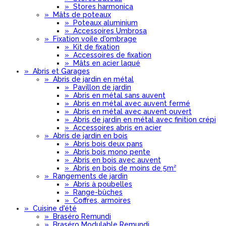
»
Stores harmonica
»
Mâts de poteaux
»
Poteaux aluminium
»
Accessoires Umbrosa
»
Fixation voile d'ombrage
»
Kit de fixation
»
Accessoires de fixation
»
Mâts en acier laqué
»
Abris et Garages
»
Abris de jardin en métal
»
Pavillon de jardin
»
Abris en métal sans auvent
»
Abris en métal avec auvent fermé
»
Abris en métal avec auvent ouvert
»
Abris de jardin en métal avec finition crépi
»
Accessoires abris en acier
»
Abris de jardin en bois
»
Abris bois deux pans
»
Abris bois mono pente
»
Abris en bois avec auvent
»
Abris en bois de moins de 5m²
»
Rangements de jardin
»
Abris à poubelles
»
Range-bûches
»
Coffres, armoires
»
Cuisine d'été
»
Braséro Remundi
»
Braséro Modulable Remundi