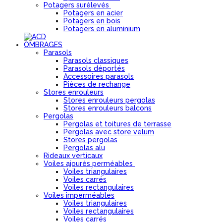
Potagers surélevés
Potagers en acier
Potagers en bois
Potagers en aluminium
OMBRAGES
Parasols
Parasols classiques
Parasols déportés
Accessoires parasols
Pièces de rechange
Stores enrouleurs
Stores enrouleurs pergolas
Stores enrouleurs balcons
Pergolas
Pergolas et toitures de terrasse
Pergolas avec store velum
Stores pergolas
Pergolas alu
Rideaux verticaux
Voiles ajourés perméables
Voiles triangulaires
Voiles carrés
Voiles rectangulaires
Voiles imperméables
Voiles triangulaires
Voiles rectangulaires
Voiles carrés