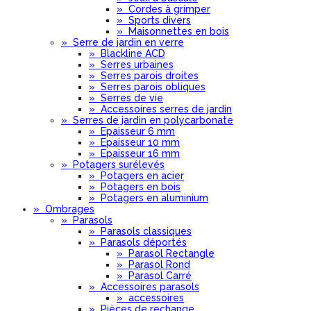
»
Cordes à grimper
»
Sports divers
»
Maisonnettes en bois
»
Serre de jardin en verre
»
Blackline ACD
»
Serres urbaines
»
Serres parois droites
»
Serres parois obliques
»
Serres de vie
»
Accessoires serres de jardin
»
Serres de jardin en polycarbonate
»
Epaisseur 6 mm
»
Epaisseur 10 mm
»
Epaisseur 16 mm
»
Potagers surélevés
»
Potagers en acier
»
Potagers en bois
»
Potagers en aluminium
»
Ombrages
»
Parasols
»
Parasols classiques
»
Parasols déportés
»
Parasol Rectangle
»
Parasol Rond
»
Parasol Carré
»
Accessoires parasols
»
accessoires
»
Pièces de rechange