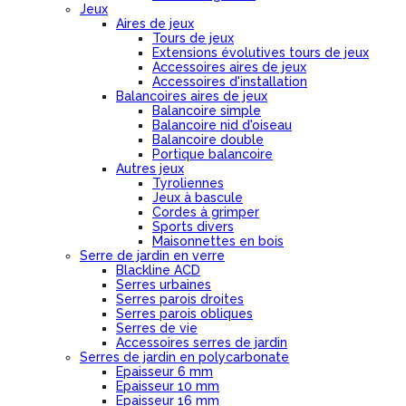
Jeux
Aires de jeux
Tours de jeux
Extensions évolutives tours de jeux
Accessoires aires de jeux
Accessoires d'installation
Balancoires aires de jeux
Balancoire simple
Balancoire nid d'oiseau
Balancoire double
Portique balancoire
Autres jeux
Tyroliennes
Jeux à bascule
Cordes à grimper
Sports divers
Maisonnettes en bois
Serre de jardin en verre
Blackline ACD
Serres urbaines
Serres parois droites
Serres parois obliques
Serres de vie
Accessoires serres de jardin
Serres de jardin en polycarbonate
Epaisseur 6 mm
Epaisseur 10 mm
Epaisseur 16 mm