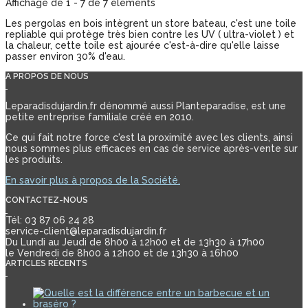
Affichage de 1 - 7 de 7 éléments
Les pergolas en bois intègrent un store bateau, c'est une toile
repliable qui protège très bien contre les UV ( ultra-violet ) et
la chaleur, cette toile est ajourée c'est-à-dire qu'elle laisse
passer environ 30% d'eau.
A PROPOS DE NOUS
Leparadisdujardin.fr dénommé aussi Planteparadise, est une
petite entreprise familiale créé en 2010.
Ce qui fait notre force c'est la proximité avec les clients, ainsi
nous sommes plus efficaces en cas de service après-vente sur
les produits.
En savoir plus à propos de la Société.
CONTACTEZ-NOUS
Tél: 03 87 06 24 28
service-client@leparadisdujardin.fr
Du Lundi au Jeudi de 8h00 à 12h00 et de 13h30 à 17h00
le Vendredi de 8h00 à 12h00 et de 13h30 à 16h00
ARTICLES RÉCENTS