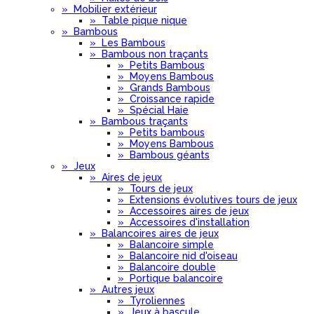
»
Mobilier extérieur
»
Table pique nique
»
Bambous
»
Les Bambous
»
Bambous non traçants
»
Petits Bambous
»
Moyens Bambous
»
Grands Bambous
»
Croissance rapide
»
Spécial Haie
»
Bambous traçants
»
Petits bambous
»
Moyens Bambous
»
Bambous géants
»
Jeux
»
Aires de jeux
»
Tours de jeux
»
Extensions évolutives tours de jeux
»
Accessoires aires de jeux
»
Accessoires d'installation
»
Balancoires aires de jeux
»
Balancoire simple
»
Balancoire nid d'oiseau
»
Balancoire double
»
Portique balancoire
»
Autres jeux
»
Tyroliennes
»
Jeux à bascule