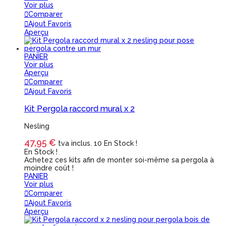
Voir plus
Comparer
Ajout Favoris
Aperçu
PANIER
Voir plus
Aperçu
Comparer
Ajout Favoris
Kit Pergola raccord mural x 2
Nesling
47,95 €
tva inclus.
10 En Stock !
En Stock !
Achetez ces kits afin de monter soi-même sa pergola à
moindre coût !
PANIER
Voir plus
Comparer
Ajout Favoris
Aperçu