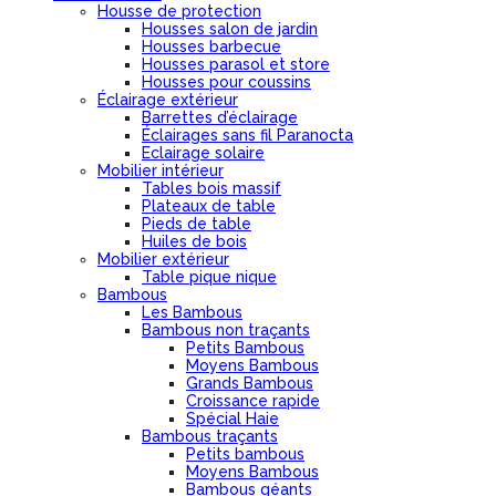
Housse de protection
Housses salon de jardin
Housses barbecue
Housses parasol et store
Housses pour coussins
Éclairage extérieur
Barrettes d’éclairage
Éclairages sans fil Paranocta
Eclairage solaire
Mobilier intérieur
Tables bois massif
Plateaux de table
Pieds de table
Huiles de bois
Mobilier extérieur
Table pique nique
Bambous
Les Bambous
Bambous non traçants
Petits Bambous
Moyens Bambous
Grands Bambous
Croissance rapide
Spécial Haie
Bambous traçants
Petits bambous
Moyens Bambous
Bambous géants