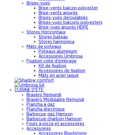
Brises-vues
Brise-vents balcon polyester
Brise-vents ajourés
Brises-vues déroulables
Brises-vues balcons polyesters
Brise-vues ajourés HDPE
Stores Horizontaux
Stores bateau
Stores harmonica
Mâts de poteaux
Poteaux aluminium
Accessoires Umbrosa
Fixation voile d'ombrage
Kit de fixation
Accessoires de fixation
Mâts en acier laqué
CUISINE D'ÉTÉ
Braséro Remundi
Braséro Modulable Remundi
Plancha à gaz
Plancha électrique
Barbecue gaz Hamson
Barbecue charbon Hamson
Fours à pizza et accessoires
Accessoires
Accessoires Blackstone