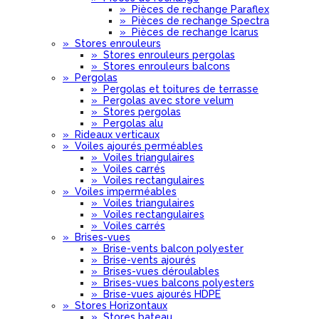
»
Pièces de rechange Paraflex
»
Pièces de rechange Spectra
»
Pièces de rechange Icarus
»
Stores enrouleurs
»
Stores enrouleurs pergolas
»
Stores enrouleurs balcons
»
Pergolas
»
Pergolas et toitures de terrasse
»
Pergolas avec store velum
»
Stores pergolas
»
Pergolas alu
»
Rideaux verticaux
»
Voiles ajourés perméables
»
Voiles triangulaires
»
Voiles carrés
»
Voiles rectangulaires
»
Voiles imperméables
»
Voiles triangulaires
»
Voiles rectangulaires
»
Voiles carrés
»
Brises-vues
»
Brise-vents balcon polyester
»
Brise-vents ajourés
»
Brises-vues déroulables
»
Brises-vues balcons polyesters
»
Brise-vues ajourés HDPE
»
Stores Horizontaux
»
Stores bateau