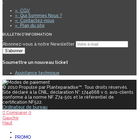
»
CGV
»
Qui Sommes Nous ?
»
Contactez-nous
»
Plan du site
BULLETIN D'INFORMATION
Abonnez-vous à notre Newsletter
S'abonner
Soumettre un nouveau ticket
Assistance technique
© 2010 Propulsé par Planteparadise™. Tous droits réservés.
Site déclaré à la CNIL, déclaration N°: 1744668 v 0, avis-clients
conforme à la norme NF Z74-501 et le référentiel de
certification NF522.
Ordinateur de bureau
Comparer
0
Gauche
Haut
PROMO