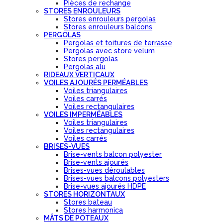
Pièces de rechange
STORES ENROULEURS
Stores enrouleurs pergolas
Stores enrouleurs balcons
PERGOLAS
Pergolas et toitures de terrasse
Pergolas avec store velum
Stores pergolas
Pergolas alu
RIDEAUX VERTICAUX
VOILES AJOURÉS PERMÉABLES
Voiles triangulaires
Voiles carrés
Voiles rectangulaires
VOILES IMPERMÉABLES
Voiles triangulaires
Voiles rectangulaires
Voiles carrés
BRISES-VUES
Brise-vents balcon polyester
Brise-vents ajourés
Brises-vues déroulables
Brises-vues balcons polyesters
Brise-vues ajourés HDPE
STORES HORIZONTAUX
Stores bateau
Stores harmonica
MÂTS DE POTEAUX