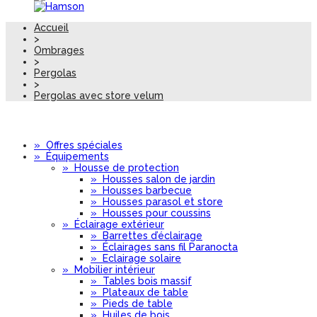
Accueil
>
Ombrages
>
Pergolas
>
Pergolas avec store velum
»
Offres spéciales
»
Équipements
»
Housse de protection
»
Housses salon de jardin
»
Housses barbecue
»
Housses parasol et store
»
Housses pour coussins
»
Éclairage extérieur
»
Barrettes d’éclairage
»
Éclairages sans fil Paranocta
»
Eclairage solaire
»
Mobilier intérieur
»
Tables bois massif
»
Plateaux de table
»
Pieds de table
»
Huiles de bois