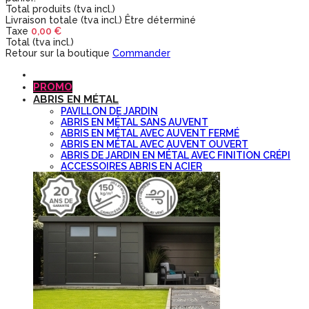
Total produits (tva incl.)
Livraison totale (tva incl.)
Être déterminé
Taxe
0,00 €
Total (tva incl.)
Retour sur la boutique
Commander
PROMO
ABRIS EN MÉTAL
PAVILLON DE JARDIN
ABRIS EN MÉTAL SANS AUVENT
ABRIS EN MÉTAL AVEC AUVENT FERMÉ
ABRIS EN MÉTAL AVEC AUVENT OUVERT
ABRIS DE JARDIN EN MÉTAL AVEC FINITION CRÉPI
ACCESSOIRES ABRIS EN ACIER