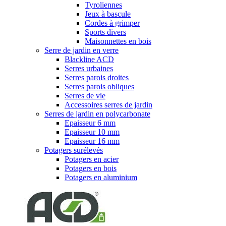
Tyroliennes
Jeux à bascule
Cordes à grimper
Sports divers
Maisonnettes en bois
Serre de jardin en verre
Blackline ACD
Serres urbaines
Serres parois droites
Serres parois obliques
Serres de vie
Accessoires serres de jardin
Serres de jardin en polycarbonate
Epaisseur 6 mm
Epaisseur 10 mm
Epaisseur 16 mm
Potagers surélevés
Potagers en acier
Potagers en bois
Potagers en aluminium