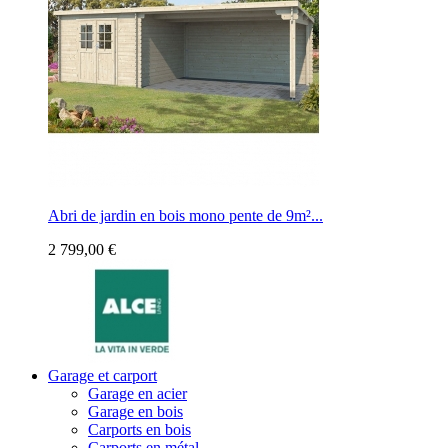
Abri de jardin en bois mono pente de 9m²...
2 799,00 €
Garage et carport
Garage en acier
Garage en bois
Carports en bois
Carports en métal