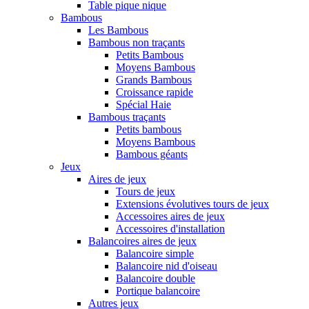
Table pique nique
Bambous
Les Bambous
Bambous non traçants
Petits Bambous
Moyens Bambous
Grands Bambous
Croissance rapide
Spécial Haie
Bambous traçants
Petits bambous
Moyens Bambous
Bambous géants
Jeux
Aires de jeux
Tours de jeux
Extensions évolutives tours de jeux
Accessoires aires de jeux
Accessoires d'installation
Balancoires aires de jeux
Balancoire simple
Balancoire nid d'oiseau
Balancoire double
Portique balancoire
Autres jeux