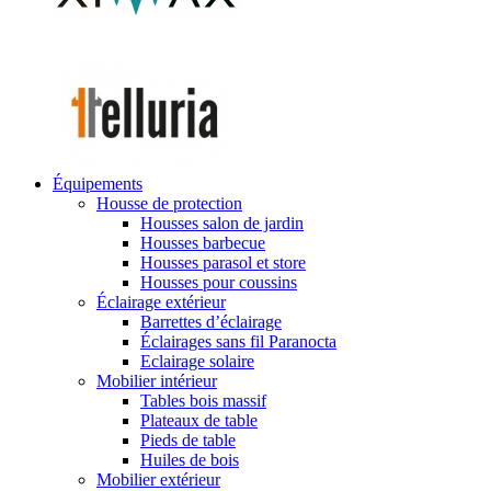
Équipements
Housse de protection
Housses salon de jardin
Housses barbecue
Housses parasol et store
Housses pour coussins
Éclairage extérieur
Barrettes d’éclairage
Éclairages sans fil Paranocta
Eclairage solaire
Mobilier intérieur
Tables bois massif
Plateaux de table
Pieds de table
Huiles de bois
Mobilier extérieur