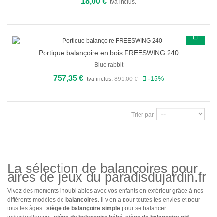
18,00 €
tva inclus.
Portique balançoire en bois FREESWING 240
PROMO
Blue rabbit
757,35 €
-15%
tva inclus.
891,00 €
Trier par
La sélection de balançoires pour
aires de jeux du paradisdujardin.fr
Vivez des moments inoubliables avec vos enfants en extérieur grâce à nos
différents modèles de
balançoires
. Il y en a pour toutes les envies et pour
tous les âges :
siège de balançoire simple
pour se balancer
individuellement,
siège de balançoire bébé
,
siège de balançoire nid
...