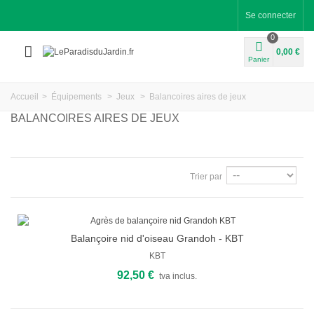
Se connecter
0
0,00 €
Panier
Accueil
>
Équipements
>
Jeux
>
Balancoires aires de jeux
BALANCOIRES AIRES DE JEUX
Trier par
Balançoire nid d'oiseau Grandoh - KBT
KBT
92,50 €
tva inclus.