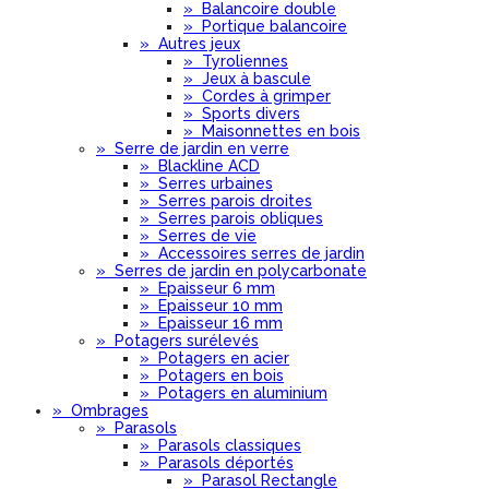
»
Balancoire double
»
Portique balancoire
»
Autres jeux
»
Tyroliennes
»
Jeux à bascule
»
Cordes à grimper
»
Sports divers
»
Maisonnettes en bois
»
Serre de jardin en verre
»
Blackline ACD
»
Serres urbaines
»
Serres parois droites
»
Serres parois obliques
»
Serres de vie
»
Accessoires serres de jardin
»
Serres de jardin en polycarbonate
»
Epaisseur 6 mm
»
Epaisseur 10 mm
»
Epaisseur 16 mm
»
Potagers surélevés
»
Potagers en acier
»
Potagers en bois
»
Potagers en aluminium
»
Ombrages
»
Parasols
»
Parasols classiques
»
Parasols déportés
»
Parasol Rectangle