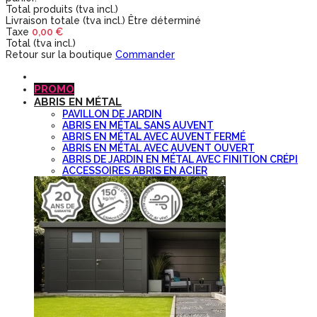
Total produits (tva incl.)
Livraison totale (tva incl.)
Être déterminé
Taxe
0,00 €
Total (tva incl.)
Retour sur la boutique
Commander
PROMO
ABRIS EN MÉTAL
PAVILLON DE JARDIN
ABRIS EN MÉTAL SANS AUVENT
ABRIS EN MÉTAL AVEC AUVENT FERMÉ
ABRIS EN MÉTAL AVEC AUVENT OUVERT
ABRIS DE JARDIN EN MÉTAL AVEC FINITION CRÉPI
ACCESSOIRES ABRIS EN ACIER