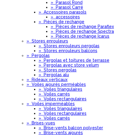
»
Parasol Rond
»
Parasol Carré
»
Accessoires parasols
»
accessoires
»
Pièces de rechange
»
Pièces de rechange Paraflex
»
Pièces de rechange Spectra
»
Pièces de rechange Icarus
»
Stores enrouleurs
»
Stores enrouleurs pergolas
»
Stores enrouleurs balcons
»
Pergolas
»
Pergolas et toitures de terrasse
»
Pergolas avec store velum
»
Stores pergolas
»
Pergolas alu
»
Rideaux verticaux
»
Voiles ajourés perméables
»
Voiles triangulaires
»
Voiles carrés
»
Voiles rectangulaires
»
Voiles imperméables
»
Voiles triangulaires
»
Voiles rectangulaires
»
Voiles carrés
»
Brises-vues
»
Brise-vents balcon polyester
»
Brise-vents ajourés