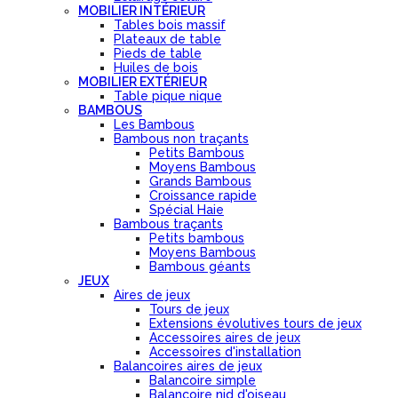
MOBILIER INTÉRIEUR
Tables bois massif
Plateaux de table
Pieds de table
Huiles de bois
MOBILIER EXTÉRIEUR
Table pique nique
BAMBOUS
Les Bambous
Bambous non traçants
Petits Bambous
Moyens Bambous
Grands Bambous
Croissance rapide
Spécial Haie
Bambous traçants
Petits bambous
Moyens Bambous
Bambous géants
JEUX
Aires de jeux
Tours de jeux
Extensions évolutives tours de jeux
Accessoires aires de jeux
Accessoires d'installation
Balancoires aires de jeux
Balancoire simple
Balancoire nid d'oiseau