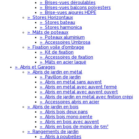
»
Brises-vues déroulables
»
Brises-vues balcons polyesters
»
Brise-vues ajourés HDPE
»
Stores Horizontaux
»
Stores bateau
»
Stores harmonica
»
Mâts de poteaux
»
Poteaux aluminium
»
Accessoires Umbrosa
»
Fixation voile d'ombrage
»
Kit de fixation
»
Accessoires de fixation
»
Mâts en acier laqué
»
Abris et Garages
»
Abris de jardin en métal
»
Pavillon de jardin
»
Abris en métal sans auvent
»
Abris en métal avec auvent fermé
»
Abris en métal avec auvent ouvert
»
Abris de jardin en métal avec finition crépi
»
Accessoires abris en acier
»
Abris de jardin en bois
»
Abris bois deux pans
»
Abris bois mono pente
»
Abris en bois avec auvent
»
Abris en bois de moins de 5m²
»
Rangements de jardin
»
Abris à poubelles