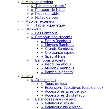
»
Mobilier intérieur
»
Tables bois massif
»
Plateaux de table
»
Pieds de table
»
Huiles de bois
»
Mobilier extérieur
»
Table pique nique
»
Bambous
»
Les Bambous
»
Bambous non traçants
»
Petits Bambous
»
Moyens Bambous
»
Grands Bambous
»
Croissance rapide
»
Spécial Haie
»
Bambous traçants
»
Petits bambous
»
Moyens Bambous
»
Bambous géants
»
Jeux
»
Aires de jeux
»
Tours de jeux
»
Extensions évolutives tours de jeux
»
Accessoires aires de jeux
»
Accessoires d'installation
»
Balancoires aires de jeux
»
Balancoire simple
»
Balancoire nid d'oiseau