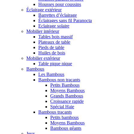
Housses pour coussins
Éclairage extérieur
Barrettes d’éclairage
Éclairages sans fil Paranocta
Eclairage solaire
Mobilier intérieur
Tables bois massif
Plateaux de table
Pieds de table
Huiles de bois
Mobilier extérieur
Table pique nique
Bambous
Les Bambous
Bambous non traçants
Petits Bambous
Moyens Bambous
Grands Bambous
Croissance rapide
Spécial Haie
Bambous traçants
Petits bambous
Moyens Bambous
Bambous géants
Jeux