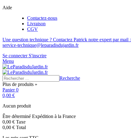
Aide
Contactez-nous
Livraison
CGV
Une question technique ? Contactez Patrick notre expert par mail :
service-technique@leparadisdujardin.fr
Se connecter
S'inscrire
Menu
Recherche
Plus de produits »
Panier
0
0,00 €
Aucun produit
Être déterminé
Expédition à la France
0,00 €
Taxe
0,00 €
Total
Les prix sont TTC