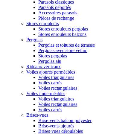
Parasols classiques
Parasols déportés
Accessoires parasols
Pièces de rechange
Stores enrouleurs
Stores enrouleurs pergolas
Stores enrouleurs balcons
Pergolas
Pergolas et toitures de terrasse
Pergolas avec store velum
Stores pergolas
Pergolas alu
Rideaux verticaux
Voiles ajourés perméables
Voiles triangulaires
Voiles carrés
Voiles rectangulaires
Voiles imperméables
Voiles triangulaires
Voiles rectangulaires
Voiles carrés
Brises-vues
Brise-vents balcon polyester
Brise-vents ajourés
Brises-vues déroulables