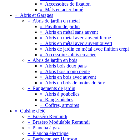
»
Accessoires de fixation
»
Mâts en acier laqué
»
Abris et Garages
»
Abris de jardin en métal
»
Pavillon de jardin
»
Abris en métal sans auvent
»
Abris en métal avec auvent fermé
»
Abris en métal avec auvent ouvert
»
Abris de jardin en métal avec finition crépi
»
Accessoires abris en acier
»
Abris de jardin en bois
»
Abris bois deux pans
»
Abris bois mono pente
»
Abris en bois avec auvent
»
Abris en bois de moins de 5m²
»
Rangements de jardin
»
Abris à poubelles
»
Range-bûches
»
Coffres, armoires
»
Cuisine d'été
»
Braséro Remundi
»
Braséro Modulable Remundi
»
Plancha à gaz
»
Plancha électrique
»
Barbecue gaz Hamson