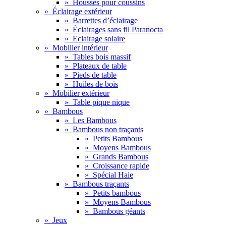
»
Housses pour coussins
»
Éclairage extérieur
»
Barrettes d’éclairage
»
Éclairages sans fil Paranocta
»
Eclairage solaire
»
Mobilier intérieur
»
Tables bois massif
»
Plateaux de table
»
Pieds de table
»
Huiles de bois
»
Mobilier extérieur
»
Table pique nique
»
Bambous
»
Les Bambous
»
Bambous non traçants
»
Petits Bambous
»
Moyens Bambous
»
Grands Bambous
»
Croissance rapide
»
Spécial Haie
»
Bambous traçants
»
Petits bambous
»
Moyens Bambous
»
Bambous géants
»
Jeux