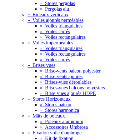
»
Stores pergolas
»
Pergolas alu
»
Rideaux verticaux
»
Voiles ajourés perméables
»
Voiles triangulaires
»
Voiles carrés
»
Voiles rectangulaires
»
Voiles imperméables
»
Voiles triangulaires
»
Voiles rectangulaires
»
Voiles carrés
»
Brises-vues
»
Brise-vents balcon polyester
»
Brise-vents ajourés
»
Brises-vues déroulables
»
Brises-vues balcons polyesters
»
Brise-vues ajourés HDPE
»
Stores Horizontaux
»
Stores bateau
»
Stores harmonica
»
Mâts de poteaux
»
Poteaux aluminium
»
Accessoires Umbrosa
»
Fixation voile d'ombrage
»
Kit de fixation