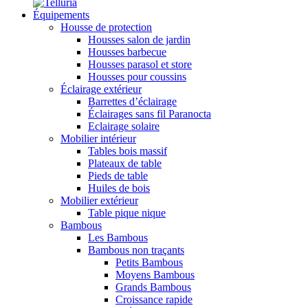
Équipements
Housse de protection
Housses salon de jardin
Housses barbecue
Housses parasol et store
Housses pour coussins
Éclairage extérieur
Barrettes d’éclairage
Éclairages sans fil Paranocta
Eclairage solaire
Mobilier intérieur
Tables bois massif
Plateaux de table
Pieds de table
Huiles de bois
Mobilier extérieur
Table pique nique
Bambous
Les Bambous
Bambous non traçants
Petits Bambous
Moyens Bambous
Grands Bambous
Croissance rapide