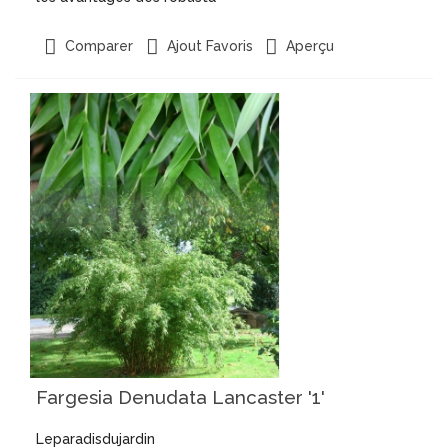
Aperçu
Comparer
Ajout Favoris
Fargesia Denudata Lancaster '1'
Leparadisdujardin