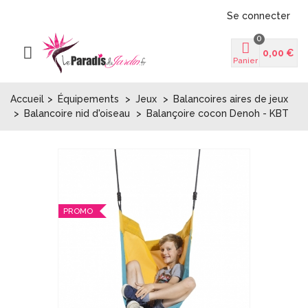
Se connecter
0
0,00 €
Panier
Accueil
>
Équipements
>
Jeux
>
Balancoires aires de jeux
>
Balancoire nid d'oiseau
>
Balançoire cocon Denoh - KBT
PROMO