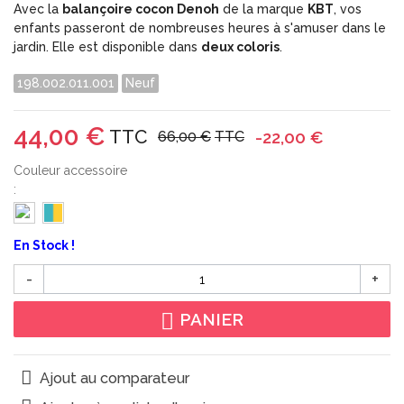
Avec la
balançoire cocon Denoh
de la marque
KBT
, vos
enfants passeront de nombreuses heures à s'amuser dans le
jardin. Elle est disponible dans
deux
coloris
.
198.002.011.001
Neuf
44,00 €
TTC
-22,00 €
66,00 €
TTC
Couleur accessoire
:
En Stock !
-
+
PANIER
Ajout au comparateur