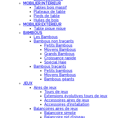
MOBILIER INTÉRIEUR
Tables bois massif
Plateaux de table
Pieds de table
Huiles de bois
MOBILIER EXTÉRIEUR
Table pique nique
BAMBOUS
Les Bambous
Bambous non traçants
Petits Bambous
Moyens Bambous
Grands Bambous
Croissance rapide
Spécial Haie
Bambous traçants
Petits bambous
Moyens Bambous
Bambous géants
JEUX
Aires de jeux
Tours de jeux
Extensions évolutives tours de jeux
Accessoires aires de jeux
Accessoires d'installation
Balancoires aires de jeux
Balancoire simple
Balancoire nid d'oiseau