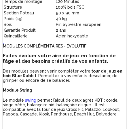
Temps de montage
120 Minutes
Structure
100% bois FSC
Section Poteau
90 x 90 mm
Poids (kg)
40 kg
Bois
Pin Sylvestre Européen
Garantie Produit
2 ans
Quincaillerie
Acier inoxydable
MODULES COMPLÉMENTAIRES - ÉVOLUTIF
Faites évoluer votre aire de jeux en fonction de
l’âge et des besoins créatifs de vos enfants.
Des modules peuvent venir compléter votre
tour de jeux en
bois Blue Rabbit
. Permettez à vos enfants d’escalader, de
grimper ou encore de se balancer.
Module Swing
Le module
swing
permet l’ajout de deux agrès KBT : corde,
siège bébé, balançoire nid, balançoire disque … Il est
compatible avec la tour de jeux Cross Fit, Palazzo, Lookout,
Pagoda, Cascade, Kiosk, Penthouse, Beach Hut, Belvedere