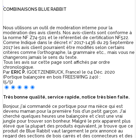
COMBINAISONS BLUE RABBIT
Nous utilisons un outil de modération interne pour la
modération des avis clients. Nos avis-clients sont conforme à
la norme NF Z74-501 et le référentiel de certification NF522.
Comme Indiqué dans le décret n° 2017-1436 du 29 Septembre
2017 les avis client pourraient être modifiés selon certains
critères comme l'orthographe, la grammaire etc... mais vous ne
changerons jamais le sens du texte.
Tous les avis sur cette page sont affichés par ordre
chronologique.
Par
ERIC P.
(GOETZENBRUCK, France) le
04 Déc. 2020
(
Portique balançoire en bois FREESWING 240
)
:
(
5
/
5
)
Très bonne qualité, service rapide, notice très bien faite.
Bonjour, j'ai commandé ce portique pour ma nièce qui est
devenu maman pour la première fois d'un petit garçon. J'ai
cherché quelques heures une balançoire et c'est une vrai
jungle pour trouver son bonheur. Malgré le prix apparent plus
élevé que la plupart des produits équivalent, je trouve que ce
produit de Blue Rabbit vaut largement le prix annoncé au
regard des sections de bois carrés et des connecteurs et des