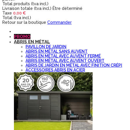
Total produits (tva incl.)
Livraison totale (tva incl.)
Être déterminé
Taxe
0,00 €
Total (tva incl.)
Retour sur la boutique
Commander
PROMO
ABRIS EN MÉTAL
PAVILLON DE JARDIN
ABRIS EN MÉTAL SANS AUVENT
ABRIS EN MÉTAL AVEC AUVENT FERMÉ
ABRIS EN MÉTAL AVEC AUVENT OUVERT
ABRIS DE JARDIN EN MÉTAL AVEC FINITION CRÉPI
ACCESSOIRES ABRIS EN ACIER