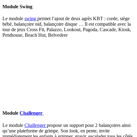
Module Swing
Le module
swing
permet l’ajout de deux agrès KBT : corde, siège
bébé, balançoire nid, balançoire disque … Il est compatible avec la
tour de jeux Cross Fit, Palazzo, Lookout, Pagoda, Cascade, Kiosk,
Penthouse, Beach Hut, Belvedere
Module
Challenger
Le module
Challenger
propose un support pour 2 balançoires ainsi
qu’une plateforme de grimpe. Son look, en pente, invite
immédiatement les enfants à grimper, gravir, escalader tous les côtés