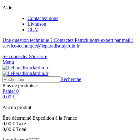
Aide
Contactez-nous
Livraison
CGV
Une question technique ? Contactez Patrick notre expert par mail :
service-technique@leparadisdujardin.fr
Se connecter
S'inscrire
Menu
Recherche
Plus de produits »
Panier
0
0,00 €
Aucun produit
Être déterminé
Expédition à la France
0,00 €
Taxe
0,00 €
Total
Les prix sont TTC