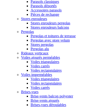
Parasols classiques
Parasols déportés
Accessoires parasols
Pièces de rechange
Stores enrouleurs
Stores enrouleurs pergolas
Stores enrouleurs balcons
Pergolas
Pergolas et toitures de terrasse
Pergolas avec store velum
Stores pergolas
Pergolas alu
Rideaux verticaux
Voiles ajourés perméables
Voiles triangulaires
Voiles carrés
Voiles rectangulaires
Voiles imperméables
Voiles triangulaires
Voiles rectangulaires
Voiles carrés
Brises-vues
Brise-vents balcon polyester
Brise-vents ajourés
Brises-vues déroulables