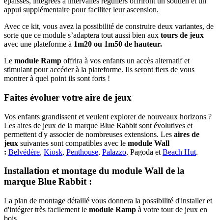
épaisses, intégrées à intervalles réguliers offriront un soutien et un
appui supplémentaire pour faciliter leur ascension.
Avec ce kit, vous avez la possibilité de construire deux variantes, de
sorte que ce module s’adaptera tout aussi bien aux
tours de jeux
avec une plateforme à
1m20 ou 1m50 de hauteur.
Le
module Ramp
offrira à vos enfants un accès alternatif et
stimulant pour accéder à la plateforme. Ils seront fiers de vous
montrer à quel point ils sont forts !
Faites évoluer votre aire de jeux
Vos enfants grandissent et veulent explorer de nouveaux horizons ?
Les aires de jeux de la marque Blue Rabbit sont évolutives et
permettent d'y associer de nombreuses extensions. Les
aires de
jeux
suivantes sont compatibles avec le
module Wall
:
Belvédère
,
Kiosk
,
Penthouse
,
Palazzo
, Pagoda et
Beach Hut
.
Installation et montage du module Wall de la
marque Blue Rabbit :
La plan de montage détaillé vous donnera la possibilité d'installer et
d'intégrer très facilement le
module Ramp
à votre tour de jeux en
bois.