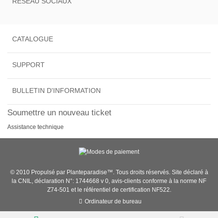
RÉSEAU SOCIAUX
CATALOGUE
SUPPORT
BULLETIN D'INFORMATION
Soumettre un nouveau ticket
Assistance technique
© 2010 Propulsé par Planteparadise™. Tous droits réservés. Site déclaré à
la CNIL, déclaration N°: 1744668 v 0, avis-clients conforme à la norme NF
Z74-501 et le référentiel de certification NF522.
Ordinateur de bureau