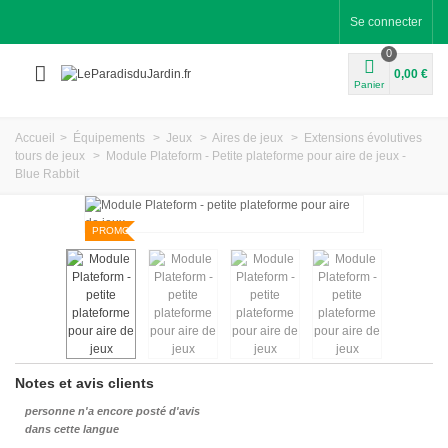
Se connecter
0
0,00 €
Panier
Accueil
>
Équipements
>
Jeux
>
Aires de jeux
>
Extensions évolutives
tours de jeux
>
Module Plateform - Petite plateforme pour aire de jeux -
Blue Rabbit
PROMO
Notes et avis clients
personne n'a encore posté d'avis
dans cette langue