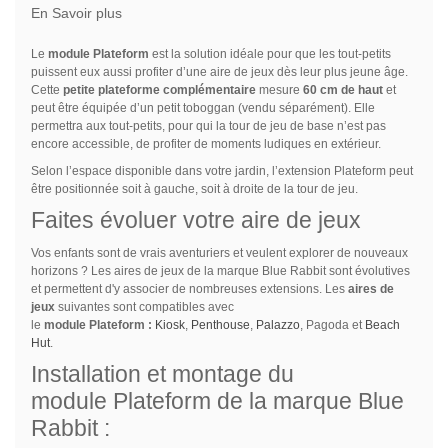
En Savoir plus
Le
module Plateform
est la solution idéale pour que les tout-petits
puissent eux aussi profiter d’une aire de jeux dès leur plus jeune âge.
Cette
petite plateforme complémentaire
mesure
60 cm de haut
et
peut être équipée d’un petit toboggan (vendu séparément). Elle
permettra aux tout-petits, pour qui la tour de jeu de base n’est pas
encore accessible, de profiter de moments ludiques en extérieur.
Selon l’espace disponible dans votre jardin, l’extension Plateform peut
être positionnée soit à gauche, soit à droite de la tour de jeu.
Faites évoluer votre aire de jeux
Vos enfants sont de vrais aventuriers et veulent explorer de nouveaux
horizons ? Les aires de jeux de la marque Blue Rabbit sont évolutives
et permettent d'y associer de nombreuses extensions. Les
aires de
jeux
suivantes sont compatibles avec
le
module Plateform :
Kiosk
,
Penthouse
,
Palazzo
, Pagoda et
Beach
Hut
.
Installation et montage du
module Plateform de la marque Blue
Rabbit :