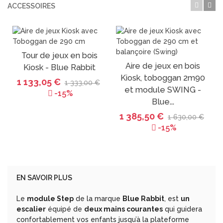
ACCESSOIRES
Tour de jeux en bois
Aire de jeux en bois
Kiosk - Blue Rabbit
PROMO
PROMO
Kiosk, toboggan 2m90
1 133,05 €
1 333,00 €
et module SWING -
-15%
Blue...
1 385,50 €
1 630,00 €
-15%
EN SAVOIR PLUS
Le
module Step
de la marque
Blue Rabbit
, est
un
escalier
équipé de
deux mains courantes
qui guidera
confortablement vos enfants jusqu’à la plateforme