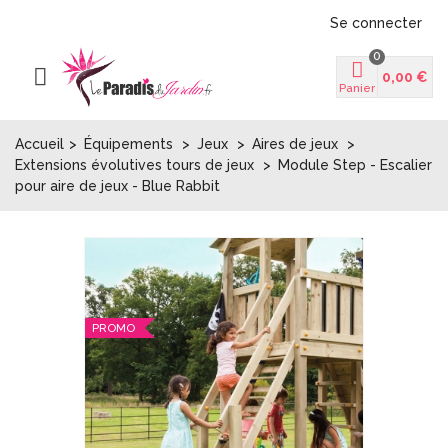
Se connecter
0
0,00 €
Panier
Accueil
>
Équipements
>
Jeux
>
Aires de jeux
>
Extensions évolutives tours de jeux
>
Module Step - Escalier
pour aire de jeux - Blue Rabbit
PROMO