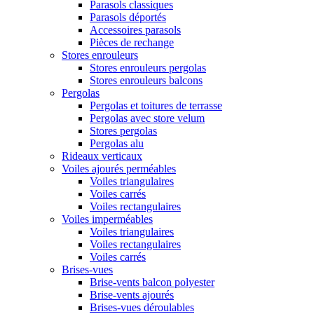
Parasols classiques
Parasols déportés
Accessoires parasols
Pièces de rechange
Stores enrouleurs
Stores enrouleurs pergolas
Stores enrouleurs balcons
Pergolas
Pergolas et toitures de terrasse
Pergolas avec store velum
Stores pergolas
Pergolas alu
Rideaux verticaux
Voiles ajourés perméables
Voiles triangulaires
Voiles carrés
Voiles rectangulaires
Voiles imperméables
Voiles triangulaires
Voiles rectangulaires
Voiles carrés
Brises-vues
Brise-vents balcon polyester
Brise-vents ajourés
Brises-vues déroulables