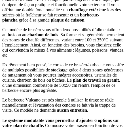
équipera de façon pratique et fonctionnelle votre extérieur. Il vous
offrira une double fonctionnalité : un
chauffage extérieur
lors des
soirées où la fraîcheur se fait ressentir et un
barbecue-
plancha
grâce à sa grande
plaque de cuisson
.
Ce modèle de braséro vous offre deux possibilités d’alimentation :
au
bois
ou au
charbon de bois
. Sa forme et sa géométrie permettent
des zones de chauffe différentes, variant entre 100 et 350°C suivant
l’emplacement. Ainsi, en fonction des besoins, vous choisirez celle
qui conviendra le mieux à vos aliments : légumes, poissons, viandes,
etc.
Extrêmement bien pensé, le corps de ce braséro-barbecue vous offre
de multiples possibilités de
stockage
grâce à deux zones généreuses
de rangement où vous pourrez intégrer accessoires, ustensiles de
cuisine, charbon de bois ou bûches. Le
plan de travail
en
granit
,
d'une dimension confortable de 50x50 cm rendra l'emploi de ce
barbecue encore plus agréable.
Le barbecue Vulcano est très simple à utiliser, le tirage se règle
manuellement et l'évacuation des cendres se fait via la trappe de
visite. Ce modèle ne demande
aucun entretien.
Le
système modulable vous permettra d'ajouter 6 options sur
votre plan de chauffe.
Composez votre braséro en fonction de vos