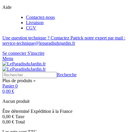
Aide
Contactez-nous
Livraison
CGV
Une question technique ? Contactez Patrick notre expert par mail :
service-technique@leparadisdujardin.fr
Se connecter
S'inscrire
Menu
Recherche
Plus de produits »
Panier
0
0,00 €
Aucun produit
Être déterminé
Expédition à la France
0,00 €
Taxe
0,00 €
Total
Les prix sont TTC