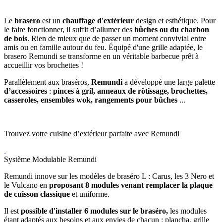
Le
brasero
est un
chauffage d'extérieur
design et esthétique. Pour
le faire fonctionner, il suffit d’allumer des
bûches ou du charbon
de bois
. Rien de mieux que de passer un moment convivial entre
amis ou en famille autour du feu. Équipé d'une grille adaptée, le
brasero Remundi se transforme en un véritable barbecue prêt à
accueillir vos brochettes !
Parallèlement aux braséros,
Remundi
a développé une large palette
d’accessoires
:
pinces à gril, anneaux de rôtissage, brochettes,
casseroles, ensembles wok, rangements pour bûches
...
Trouvez votre cuisine d’extérieur parfaite avec Remundi
Système Modulable Remundi
Remundi innove sur les modèles de braséro L : Carus, les 3 Nero et
le Vulcano en
proposant 8 modules venant remplacer la plaque
de cuisson classique
et uniforme.
Il est
possible d'installer 6 modules sur le braséro,
les modules
étant adaptés aux besoins et aux envies de chacun : plancha, grille