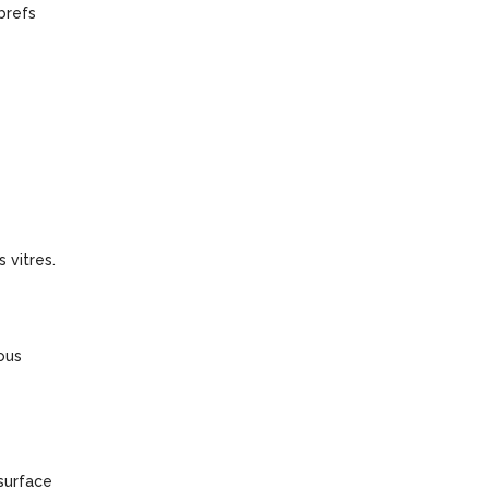
brefs
 vitres.
ous
 surface