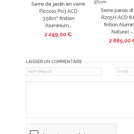
Serre de jardin en verre
Serre parois d
Piccolo P03 ACD
R205H ACD 8,
3.56m² finition
fintion Alumi
Aluminium...
Naturel -..
2 249,00 €
2 885,00 
LAISSER UN COMMENTAIRE