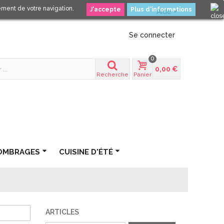
nement de votre navigation.
Plus d'informations
Aide
Se connecter
0
0,00 €
Recherche
Panier
OMBRAGES
CUISINE D'ÉTÉ
ARTICLES