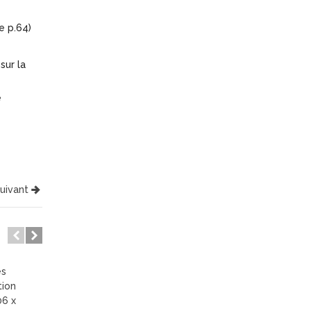
e p.64)
sur la
e
suivant
Serre de jardin en ve