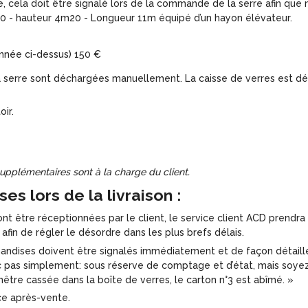
ble, cela doit être signalé lors de la commande de la serre afin que
m70 - hauteur 4m20 - Longueur 11m équipé d’un hayon élévateur.
onnée ci-dessus) 150 €
la serre sont déchargées manuellement. La caisse de verres est d
ir.
supplémentaires sont à la charge du client.
s lors de la livraison :
être réceptionnées par le client, le service client ACD prendra
fin de régler le désordre dans les plus brefs délais.
handises doivent être signalés immédiatement et de façon détaill
nc pas simplement: sous réserve de comptage et d’état, mais soye
tre cassée dans la boîte de verres, le carton n°3 est abîmé. »
ce après-vente.