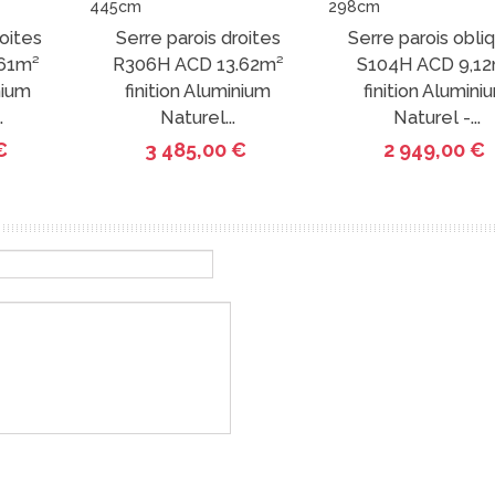
roites
Serre parois droites
Serre parois obli
61m²
R306H ACD 13.62m²
S104H ACD 9,1
nium
finition Aluminium
finition Alumini
.
Naturel...
Naturel -...
€
3 485,00 €
2 949,00 €