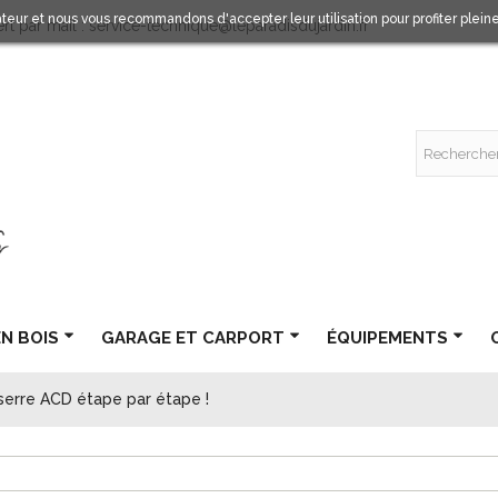
sateur et nous vous recommandons d'accepter leur utilisation pour profiter plei
rt par mail : service-technique@leparadisdujardin.fr
EN BOIS
GARAGE ET CARPORT
ÉQUIPEMENTS
 serre ACD étape par étape !