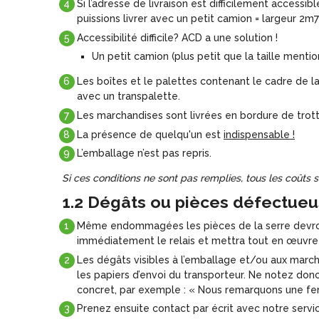
Si l’adresse de livraison est difficilement accessi
puissions livrer avec un petit camion = largeur 2
Accessibilité difficile? ACD a une solution !
Un petit camion (plus petit que la taille menti
Les boîtes et le palettes contenant le cadre de 
avec un transpalette.
Les marchandises sont livrées en bordure de trotto
La présence de quelqu'un est
indispensable !
L’emballage n’est pas repris.
Si ces conditions ne sont pas remplies, tous les coûts 
1.2 Dégâts ou pièces défectueuse
Même endommagées les pièces de la serre devront 
immédiatement le relais et mettra tout en œuvre a
Les dégâts visibles à l’emballage et/ou aux marc
les papiers d’envoi du transporteur. Ne notez do
concret, par exemple : « Nous remarquons une fenê
Prenez ensuite contact par écrit avec notre servi