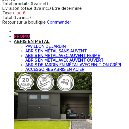
Total produits (tva incl.)
Livraison totale (tva incl.)
Être déterminé
Taxe
0,00 €
Total (tva incl.)
Retour sur la boutique
Commander
PROMO
ABRIS EN MÉTAL
PAVILLON DE JARDIN
ABRIS EN MÉTAL SANS AUVENT
ABRIS EN MÉTAL AVEC AUVENT FERMÉ
ABRIS EN MÉTAL AVEC AUVENT OUVERT
ABRIS DE JARDIN EN MÉTAL AVEC FINITION CRÉPI
ACCESSOIRES ABRIS EN ACIER