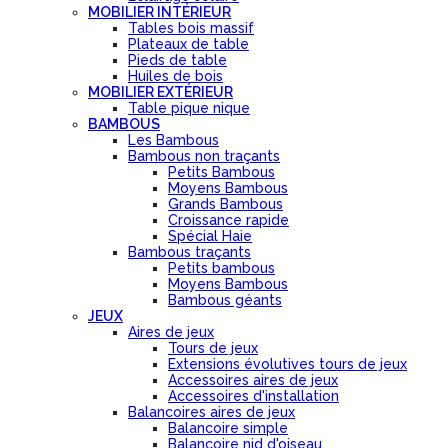
MOBILIER INTÉRIEUR
Tables bois massif
Plateaux de table
Pieds de table
Huiles de bois
MOBILIER EXTÉRIEUR
Table pique nique
BAMBOUS
Les Bambous
Bambous non traçants
Petits Bambous
Moyens Bambous
Grands Bambous
Croissance rapide
Spécial Haie
Bambous traçants
Petits bambous
Moyens Bambous
Bambous géants
JEUX
Aires de jeux
Tours de jeux
Extensions évolutives tours de jeux
Accessoires aires de jeux
Accessoires d'installation
Balancoires aires de jeux
Balancoire simple
Balancoire nid d'oiseau