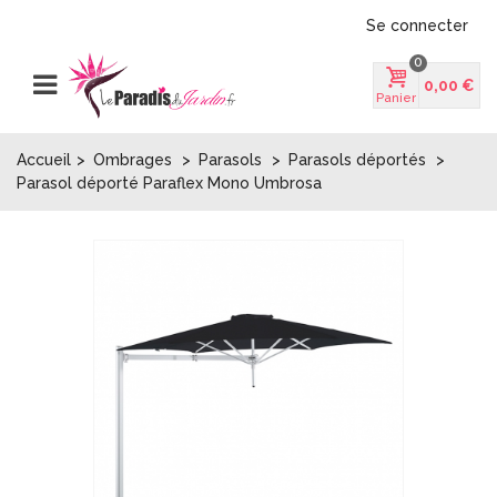
Se connecter
0
0,00 €
Panier
Accueil
>
Ombrages
>
Parasols
>
Parasols déportés
>
Parasol déporté Paraflex Mono Umbrosa