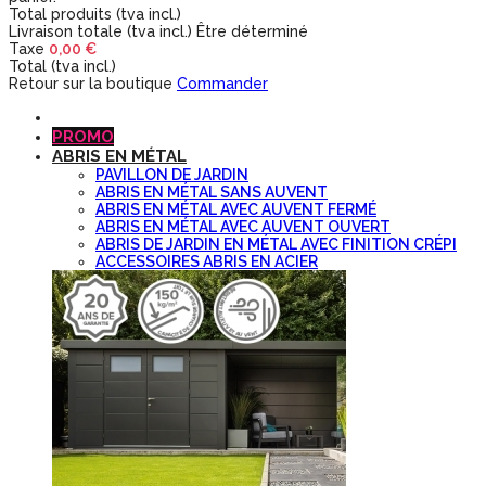
Total produits (tva incl.)
Livraison totale (tva incl.)
Être déterminé
Taxe
0,00 €
Total (tva incl.)
Retour sur la boutique
Commander
PROMO
ABRIS EN MÉTAL
PAVILLON DE JARDIN
ABRIS EN MÉTAL SANS AUVENT
ABRIS EN MÉTAL AVEC AUVENT FERMÉ
ABRIS EN MÉTAL AVEC AUVENT OUVERT
ABRIS DE JARDIN EN MÉTAL AVEC FINITION CRÉPI
ACCESSOIRES ABRIS EN ACIER