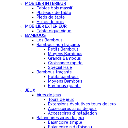
MOBILIER INTÉRIEUR
Tables bois massif
Plateaux de table
Pieds de table
Huiles de bois
MOBILIER EXTÉRIEUR
Table pique nique
BAMBOUS
Les Bambous
Bambous non traçants
Petits Bambous
Moyens Bambous
Grands Bambous
Croissance rapide
Spécial Haie
Bambous traçants
Petits bambous
Moyens Bambous
Bambous géants
JEUX
Aires de jeux
Tours de jeux
Extensions évolutives tours de jeux
Accessoires aires de jeux
Accessoires d'installation
Balancoires aires de jeux
Balancoire simple
Balancoire nid d'oiseau