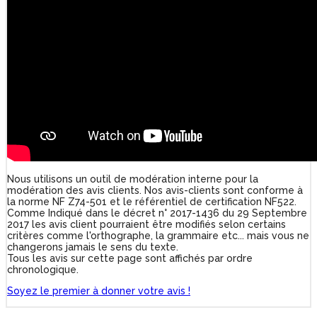
Nous utilisons un outil de modération interne pour la
modération des avis clients. Nos avis-clients sont conforme à
la norme NF Z74-501 et le référentiel de certification NF522.
Comme Indiqué dans le décret n° 2017-1436 du 29 Septembre
2017 les avis client pourraient être modifiés selon certains
critères comme l'orthographe, la grammaire etc... mais vous ne
changerons jamais le sens du texte.
Tous les avis sur cette page sont affichés par ordre
chronologique.
Soyez le premier à donner votre avis !