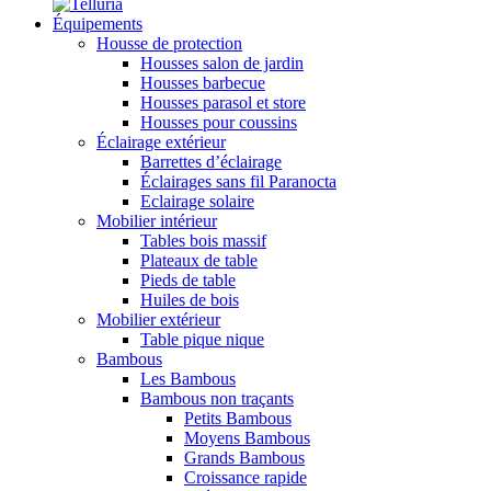
Équipements
Housse de protection
Housses salon de jardin
Housses barbecue
Housses parasol et store
Housses pour coussins
Éclairage extérieur
Barrettes d’éclairage
Éclairages sans fil Paranocta
Eclairage solaire
Mobilier intérieur
Tables bois massif
Plateaux de table
Pieds de table
Huiles de bois
Mobilier extérieur
Table pique nique
Bambous
Les Bambous
Bambous non traçants
Petits Bambous
Moyens Bambous
Grands Bambous
Croissance rapide