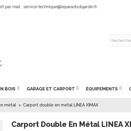
rt par mail : service-technique@leparadisdujardin.fr
EN BOIS
GARAGE ET CARPORT
ÉQUIPEMENTS
en métal
>
Carport double en métal LINEA XIMAX
Carport Double En Métal LINEA 