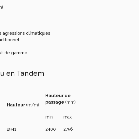
)
m)
s agressions climatiques
aditionnel
haut de gamme
 ou en Tandem
Hauteur de
passage
(mm)
)
Hauteur
(m/m)
min
max
2941
2400
2756