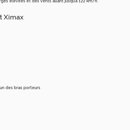
es élevées et des vents allant jusqu’à 122 km/h.
t Ximax
’un des bras porteurs