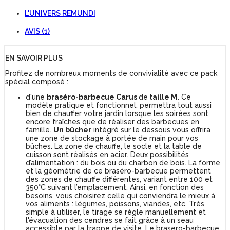
L'UNIVERS REMUNDI
AVIS (1)
EN SAVOIR PLUS
Profitez de nombreux moments de convivialité avec ce pack
spécial composé :
d'une
braséro-barbecue Carus
de
taille M.
Ce
modèle pratique et fonctionnel, permettra tout aussi
bien de chauffer votre jardin lorsque les soirées sont
encore fraîches que de réaliser des barbecues en
famille.
Un bûcher
intégré sur le dessous vous offrira
une zone de stockage à portée de main pour vos
bûches. La zone de chauffe, le socle et la table de
cuisson sont réalisés en acier. Deux possibilités
d’alimentation : du bois ou du charbon de bois. La forme
et la géométrie de ce braséro-barbecue permettent
des zones de chauffe différentes, variant entre 100 et
350°C suivant l’emplacement. Ainsi, en fonction des
besoins, vous choisirez celle qui conviendra le mieux à
vos aliments : légumes, poissons, viandes, etc. Très
simple à utiliser, le tirage se règle manuellement et
l'évacuation des cendres se fait grâce à un seau
accessible par la trappe de visite. Le brasero-barbecue