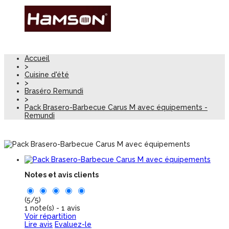
Accueil
>
Cuisine d'été
>
Braséro Remundi
>
Pack Brasero-Barbecue Carus M avec équipements -
Remundi
Notes et avis clients
(
5
/
5
)
1
note(s) -
1
avis
Voir répartition
Lire avis
Evaluez-le