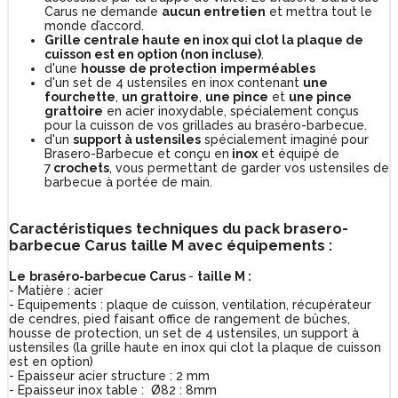
Carus ne demande
aucun entretien
et mettra tout le
monde d’accord.
Grille centrale haute en inox qui clot la plaque de
cuisson est en option (non incluse)
.
d'une
housse de protection
imperméables
d'un set de 4 ustensiles en inox contenant
une
fourchette
,
un grattoire
,
une pince
et
une pince
grattoire
en acier inoxydable, spécialement conçus
pour la cuisson de vos grillades au braséro-barbecue.
d'un
support à ustensiles
spécialement imaginé pour
Brasero-Barbecue et conçu en
inox
et équipé de
7
crochets
, vous permettant de garder vos ustensiles de
barbecue à portée de main.
Caractéristiques techniques du pack brasero-
barbecue Carus taille M avec équipements :
Le
braséro-barbecue Carus
-
taille M :
- Matière : acier
- Equipements : plaque de cuisson, ventilation, récupérateur
de cendres, pied faisant office de rangement de bûches,
housse de protection, un set de 4 ustensiles, un support à
ustensiles (la grille haute en inox qui clot la plaque de cuisson
est en option)
- Epaisseur acier structure : 2 mm
- Epaisseur inox table : Ø82 : 8mm