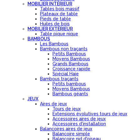
MOBILIER INTÉRIEUR
Tables bois massif
Plateaux de table
Pieds de table
Huiles de bois
MOBILIER EXTÉRIEUR
Table pique nique
BAMBOUS
Les Bambous
Bambous non traçants
Petits Bambous
Moyens Bambous
Grands Bambous
Croissance rapide
Spécial Haie
Bambous traçants
Petits bambous
Moyens Bambous
Bambous géants
JEUX
Aires de jeux
Tours de jeux
Extensions évolutives tours de jeux
Accessoires aires de jeux
Accessoires d'installation
Balancoires aires de jeux
Balancoire simple
Balancoire nid d'oiseau