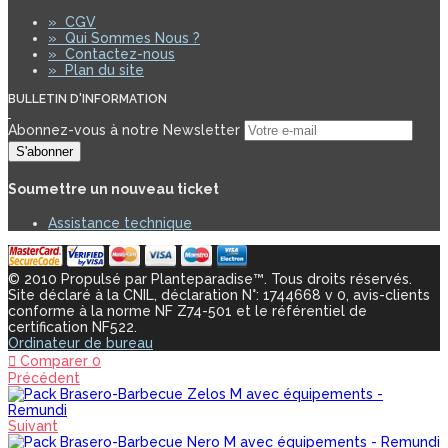
»
CGV
»
Qui Sommes Nous ?
»
Contactez-nous
»
Plan du site
BULLETIN D'INFORMATION
Abonnez-vous à notre Newsletter
S'abonner
Soumettre un nouveau ticket
Assistance technique
© 2010 Propulsé par Planteparadise™. Tous droits réservés.
Site déclaré à la CNIL, déclaration N°: 1744668 v 0, avis-clients
conforme à la norme NF Z74-501 et le référentiel de
certification NF522.
Ordinateur de bureau
Comparer
0
Précédent
Suivant