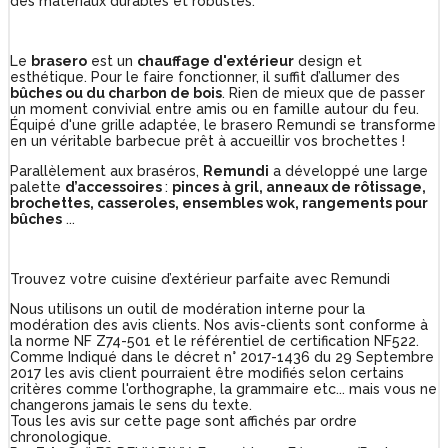
des matériaux durables et robustes.
Le
brasero
est un
chauffage d'extérieur
design et
esthétique. Pour le faire fonctionner, il suffit d’allumer des
bûches ou du charbon de bois
. Rien de mieux que de passer
un moment convivial entre amis ou en famille autour du feu.
Équipé d'une grille adaptée, le brasero Remundi se transforme
en un véritable barbecue prêt à accueillir vos brochettes !
Parallèlement aux braséros,
Remundi
a développé une large
palette
d’accessoires
:
pinces à gril, anneaux de rôtissage,
brochettes, casseroles, ensembles wok, rangements pour
bûches
...
Trouvez votre cuisine d’extérieur parfaite avec Remundi
Nous utilisons un outil de modération interne pour la
modération des avis clients. Nos avis-clients sont conforme à
la norme NF Z74-501 et le référentiel de certification NF522.
Comme Indiqué dans le décret n° 2017-1436 du 29 Septembre
2017 les avis client pourraient être modifiés selon certains
critères comme l'orthographe, la grammaire etc... mais vous ne
changerons jamais le sens du texte.
Tous les avis sur cette page sont affichés par ordre
chronologique.