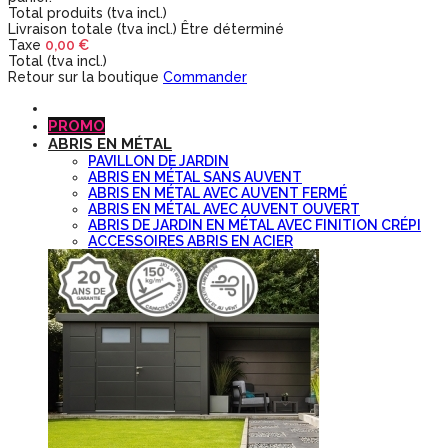
Total produits (tva incl.)
Livraison totale (tva incl.)
Être déterminé
Taxe
0,00 €
Total (tva incl.)
Retour sur la boutique
Commander
PROMO
ABRIS EN MÉTAL
PAVILLON DE JARDIN
ABRIS EN MÉTAL SANS AUVENT
ABRIS EN MÉTAL AVEC AUVENT FERMÉ
ABRIS EN MÉTAL AVEC AUVENT OUVERT
ABRIS DE JARDIN EN MÉTAL AVEC FINITION CRÉPI
ACCESSOIRES ABRIS EN ACIER