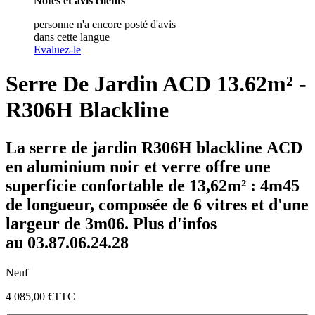
Notes et avis clients
personne n'a encore posté d'avis
dans cette langue
Evaluez-le
Serre De Jardin ACD 13.62m² -
R306H Blackline
La
serre de jardin
R306H
blackline
ACD
en
aluminium noir
et
verre
offre une
superficie confortable de
13,62m²
: 4m45
de longueur, composée de 6 vitres et d'une
largeur de 3m06
. Plus d'infos
au 03.87.06.24.28
Neuf
4 085,00 €
TTC