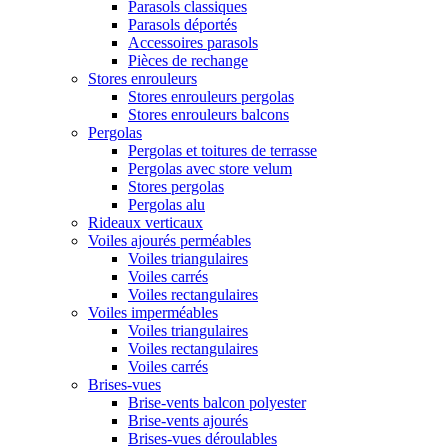
Parasols classiques
Parasols déportés
Accessoires parasols
Pièces de rechange
Stores enrouleurs
Stores enrouleurs pergolas
Stores enrouleurs balcons
Pergolas
Pergolas et toitures de terrasse
Pergolas avec store velum
Stores pergolas
Pergolas alu
Rideaux verticaux
Voiles ajourés perméables
Voiles triangulaires
Voiles carrés
Voiles rectangulaires
Voiles imperméables
Voiles triangulaires
Voiles rectangulaires
Voiles carrés
Brises-vues
Brise-vents balcon polyester
Brise-vents ajourés
Brises-vues déroulables