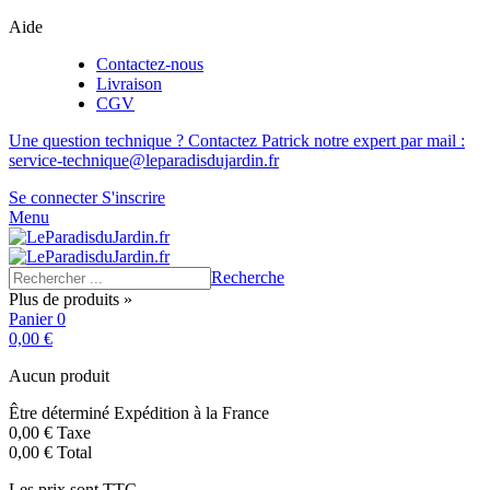
Aide
Contactez-nous
Livraison
CGV
Une question technique ? Contactez Patrick notre expert par mail :
service-technique@leparadisdujardin.fr
Se connecter
S'inscrire
Menu
Recherche
Plus de produits »
Panier
0
0,00 €
Aucun produit
Être déterminé
Expédition à la France
0,00 €
Taxe
0,00 €
Total
Les prix sont TTC