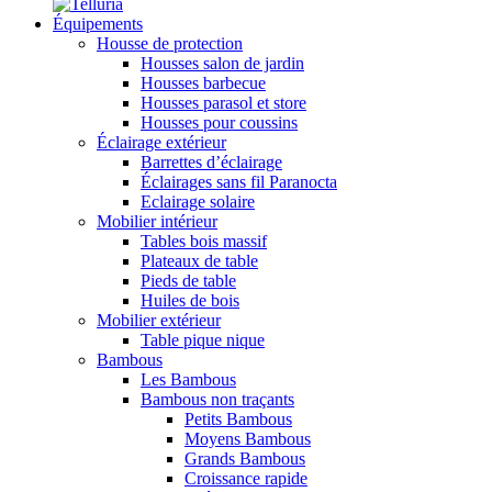
Équipements
Housse de protection
Housses salon de jardin
Housses barbecue
Housses parasol et store
Housses pour coussins
Éclairage extérieur
Barrettes d’éclairage
Éclairages sans fil Paranocta
Eclairage solaire
Mobilier intérieur
Tables bois massif
Plateaux de table
Pieds de table
Huiles de bois
Mobilier extérieur
Table pique nique
Bambous
Les Bambous
Bambous non traçants
Petits Bambous
Moyens Bambous
Grands Bambous
Croissance rapide