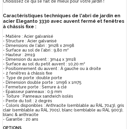
Choisissez ce qui se fait de mieux pour votre jardin !
Caractéristiques techniques de l'abri de jardin en
acier
Eleganto 3330 avec auvent fermé et fenêtres
à châssis fixe
:
- Matière : Acier galvanisé
- Structure : Acier galvanisé
- Dimensions de l'abri : 3m28 x 2m98
- Surface au sol de l'abri : 9,80 m²
- Hauteur : 2m19
- Dimension du auvent : 3m44 x 3m18
- Surface au sol du petit auvent : 10,20 m²
- Positionnement du auvent : À gauche ou à droite
- 2 fenêtres à châssis fixe
- Type de porte :double porte
- Dimension double porte : 1m96 x 1m75
- Fermeture porte : Serrure à clé
- Epaisseur panneaux : 0,9 mm
- Toiture : Panneaux sandwich isolés
- Pente du toit : 2 degrés
- Coloris disponibles : Anthracite (semblable au RAL 7043), gris
clair (semblable au RAL 7001), blanc (semblable au RAL 9003),
blanc & anthracite
- Garantie : 20 ans
OPTIONS