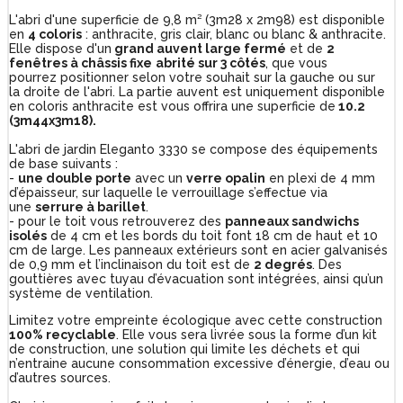
L'abri d'une superficie de 9,8 m² (3m28 x 2m98) est disponible
en
4 coloris
: anthracite, gris clair, blanc ou blanc & anthracite.
Elle dispose d'un
grand auvent large fermé
et de
2
fenêtres à châssis fixe
abrité sur 3 côtés
, que vous
pourrez positionner selon votre souhait sur la gauche ou sur
la droite de l'abri. La partie auvent est uniquement disponible
en coloris anthracite est vous offrira une superficie de
10.2
(3m44x3m18).
L'abri de jardin Eleganto 3330 se compose des équipements
de base suivants :
-
une double porte
avec un
verre opalin
en plexi de 4 mm
d’épaisseur, sur laquelle le verrouillage s’effectue via
une
serrure à barillet
.
- pour le toit vous retrouverez des
panneaux sandwichs
isolés
de 4 cm et les bords du toit font 18 cm de haut et 10
cm de large. Les panneaux extérieurs sont en acier galvanisés
de 0,9 mm et l’inclinaison du toit est de
2 degrés
. Des
gouttières avec tuyau d’évacuation sont intégrées, ainsi qu’un
système de ventilation.
Limitez votre empreinte écologique avec cette construction
100% recyclable
. Elle vous sera livrée sous la forme d’un kit
de construction, une solution qui limite les déchets et qui
n’entraine aucune consommation excessive d’énergie, d’eau ou
d’autres sources.