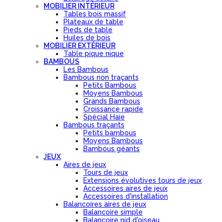
MOBILIER INTÉRIEUR
Tables bois massif
Plateaux de table
Pieds de table
Huiles de bois
MOBILIER EXTÉRIEUR
Table pique nique
BAMBOUS
Les Bambous
Bambous non traçants
Petits Bambous
Moyens Bambous
Grands Bambous
Croissance rapide
Spécial Haie
Bambous traçants
Petits bambous
Moyens Bambous
Bambous géants
JEUX
Aires de jeux
Tours de jeux
Extensions évolutives tours de jeux
Accessoires aires de jeux
Accessoires d'installation
Balancoires aires de jeux
Balancoire simple
Balancoire nid d'oiseau