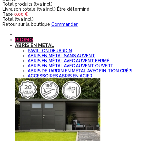
Total produits (tva incl.)
Livraison totale (tva incl.)
Être déterminé
Taxe
0,00 €
Total (tva incl.)
Retour sur la boutique
Commander
PROMO
ABRIS EN MÉTAL
PAVILLON DE JARDIN
ABRIS EN MÉTAL SANS AUVENT
ABRIS EN MÉTAL AVEC AUVENT FERMÉ
ABRIS EN MÉTAL AVEC AUVENT OUVERT
ABRIS DE JARDIN EN MÉTAL AVEC FINITION CRÉPI
ACCESSOIRES ABRIS EN ACIER