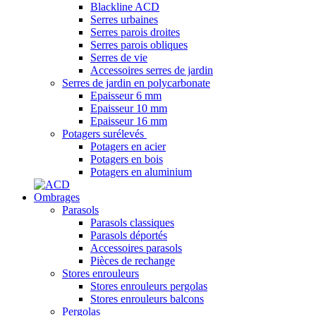
Blackline ACD
Serres urbaines
Serres parois droites
Serres parois obliques
Serres de vie
Accessoires serres de jardin
Serres de jardin en polycarbonate
Epaisseur 6 mm
Epaisseur 10 mm
Epaisseur 16 mm
Potagers surélevés
Potagers en acier
Potagers en bois
Potagers en aluminium
Ombrages
Parasols
Parasols classiques
Parasols déportés
Accessoires parasols
Pièces de rechange
Stores enrouleurs
Stores enrouleurs pergolas
Stores enrouleurs balcons
Pergolas