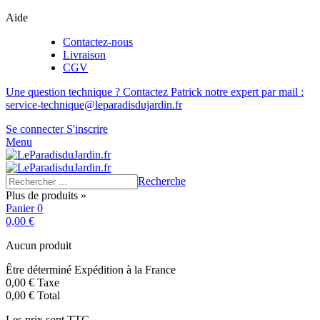
Aide
Contactez-nous
Livraison
CGV
Une question technique ? Contactez Patrick notre expert par mail :
service-technique@leparadisdujardin.fr
Se connecter
S'inscrire
Menu
Recherche
Plus de produits »
Panier
0
0,00 €
Aucun produit
Être déterminé
Expédition à la France
0,00 €
Taxe
0,00 €
Total
Les prix sont TTC