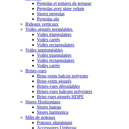
Pergolas et toitures de terrasse
Pergolas avec store velum
Stores pergolas
Pergolas alu
Rideaux verticaux
Voiles ajourés perméables
Voiles triangulaires
Voiles carrés
Voiles rectangulaires
Voiles imperméables
Voiles triangulaires
Voiles rectangulaires
Voiles carrés
Brises-vues
Brise-vents balcon polyester
Brise-vents ajourés
Brises-vues déroulables
Brises-vues balcons polyesters
Brise-vues ajourés HDPE
Stores Horizontaux
Stores bateau
Stores harmonica
Mâts de poteaux
Poteaux aluminium
Accessoires Umbrosa