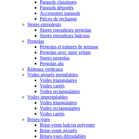
Parasols classiques
Parasols déportés
Accessoires parasols
Pièces de rechange
Stores enrouleurs
Stores enrouleurs pergolas
Stores enrouleurs balcons
Pergolas
Pergolas et toitures de terrasse
Pergolas avec store velum
Stores pergolas
Pergolas alu
Rideaux verticaux
Voiles ajourés perméables
Voiles triangulaires
Voiles carrés
Voiles rectangulaires
Voiles imperméables
Voiles triangulaires
Voiles rectangulaires
Voiles carrés
Brises-vues
Brise-vents balcon polyester
Brise-vents ajourés
Brises-vues déroulables