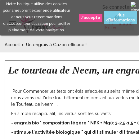
Notre boutique utilise des cookies
Se connecter
pour améliorer l'expérience utilisateur
Plus
et nous vous recommandons
0
d'informations
d'accepter leur utilisation pour profiter
0,00 €
Panier
pleinement de votre navigation.
Accueil
>
Un engrais à Gazon efficace !
Le tourteau de Neem, un engrai
Pour Commencer les tests ont étés effectués au seins même de
nous avons eut l'idée tout bêtement en pensant aux vertus mult
le Tourteau de Neem ! .
En simple récapitulatif, les vertus sont les suivants:
- engrais bio " composition légère " NPK + Mg0: 3-2,5-1,5 + 
- stimule l'activitée biologique " qui dit stimuler dit travai