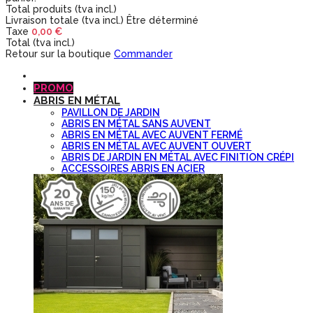
Total produits (tva incl.)
Livraison totale (tva incl.)
Être déterminé
Taxe
0,00 €
Total (tva incl.)
Retour sur la boutique
Commander
PROMO
ABRIS EN MÉTAL
PAVILLON DE JARDIN
ABRIS EN MÉTAL SANS AUVENT
ABRIS EN MÉTAL AVEC AUVENT FERMÉ
ABRIS EN MÉTAL AVEC AUVENT OUVERT
ABRIS DE JARDIN EN MÉTAL AVEC FINITION CRÉPI
ACCESSOIRES ABRIS EN ACIER