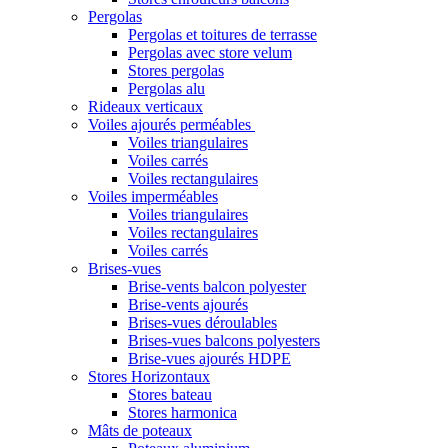
Pergolas
Pergolas et toitures de terrasse
Pergolas avec store velum
Stores pergolas
Pergolas alu
Rideaux verticaux
Voiles ajourés perméables
Voiles triangulaires
Voiles carrés
Voiles rectangulaires
Voiles imperméables
Voiles triangulaires
Voiles rectangulaires
Voiles carrés
Brises-vues
Brise-vents balcon polyester
Brise-vents ajourés
Brises-vues déroulables
Brises-vues balcons polyesters
Brise-vues ajourés HDPE
Stores Horizontaux
Stores bateau
Stores harmonica
Mâts de poteaux