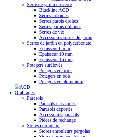
Serre de jardin en verre
Blackline ACD
Serres urbaines
Serres parois droites
Serres parois obliques
Serres de vie
Accessoires serres de jardin
Serres de jardin en polycarbonate
Epaisseur 6 mm
Epaisseur 10 mm
Epaisseur 16 mm
Potagers surélevés
Potagers en acier
Potagers en bois
Potagers en aluminium
Ombrages
Parasols
Parasols classiques
Parasols déportés
Accessoires parasols
Pièces de rechange
Stores enrouleurs
Stores enrouleurs pergolas
Stores enrouleurs balcons