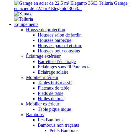
Garage
en acier de 22.5 m² Eleganto 3663...
Équipements
Housse de protection
Housses salon de jardin
Housses barbecue
Housses parasol et store
Housses pour coussins
Éclairage extérieur
Barrettes d’éclairage
Éclairages sans fil Paranocta
Eclairage solaire
Mobilier intérieur
Tables bois massif
Plateaux de table
Pieds de table
Huiles de bois
Mobilier extérieur
Table pique nique
Bambous
Les Bambous
Bambous non traçants
Petits Bambous