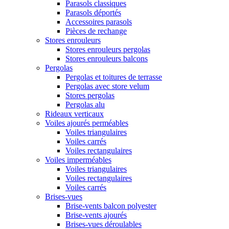
Parasols classiques
Parasols déportés
Accessoires parasols
Pièces de rechange
Stores enrouleurs
Stores enrouleurs pergolas
Stores enrouleurs balcons
Pergolas
Pergolas et toitures de terrasse
Pergolas avec store velum
Stores pergolas
Pergolas alu
Rideaux verticaux
Voiles ajourés perméables
Voiles triangulaires
Voiles carrés
Voiles rectangulaires
Voiles imperméables
Voiles triangulaires
Voiles rectangulaires
Voiles carrés
Brises-vues
Brise-vents balcon polyester
Brise-vents ajourés
Brises-vues déroulables