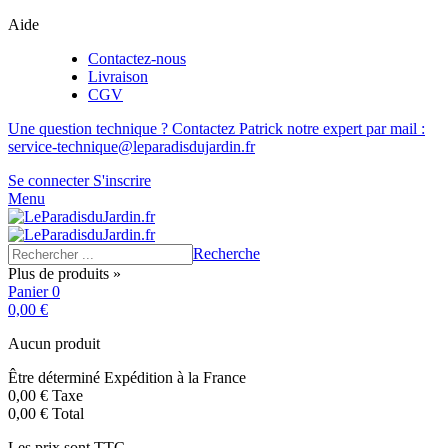
Aide
Contactez-nous
Livraison
CGV
Une question technique ? Contactez Patrick notre expert par mail :
service-technique@leparadisdujardin.fr
Se connecter
S'inscrire
Menu
Recherche
Plus de produits »
Panier
0
0,00 €
Aucun produit
Être déterminé
Expédition à la France
0,00 €
Taxe
0,00 €
Total
Les prix sont TTC