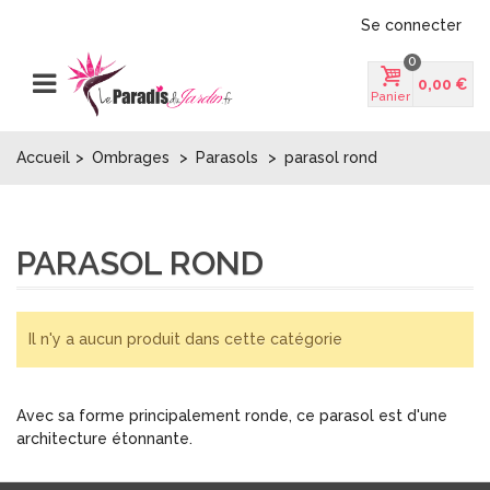
Se connecter
0
0,00 €
Panier
Accueil
>
Ombrages
>
Parasols
>
parasol rond
PARASOL ROND
Il n'y a aucun produit dans cette catégorie
Avec sa forme principalement ronde, ce parasol est d'une
architecture étonnante.