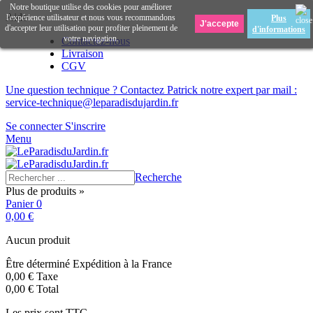
Notre boutique utilise des cookies pour améliorer
Aide
l'expérience utilisateur et nous vous recommandons
Plus
d'accepter leur utilisation pour profiter pleinement de
d'informations
votre navigation.
Contactez-nous
Livraison
CGV
Une question technique ? Contactez Patrick notre expert par mail :
service-technique@leparadisdujardin.fr
Se connecter
S'inscrire
Menu
Recherche
Plus de produits »
Panier
0
0,00 €
Aucun produit
Être déterminé
Expédition à la France
0,00 €
Taxe
0,00 €
Total
Les prix sont TTC