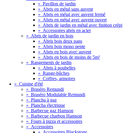
»
Pavillon de jardin
»
Abris en métal sans auvent
»
Abris en métal avec auvent fermé
»
Abris en métal avec auvent ouvert
»
Abris de jardin en métal avec finition crépi
»
Accessoires abris en acier
»
Abris de jardin en bois
»
Abris bois deux pans
»
Abris bois mono pente
»
Abris en bois avec auvent
»
Abris en bois de moins de 5m²
»
Rangements de jardin
»
Abris à poubelles
»
Range-bûches
»
Coffres, armoires
»
Cuisine d'été
»
Braséro Remundi
»
Braséro Modulable Remundi
»
Plancha à gaz
»
Plancha électrique
»
Barbecue gaz Hamson
»
Barbecue charbon Hamson
»
Fours à pizza et accessoires
»
Accessoires
»
Accessoires Blackstone