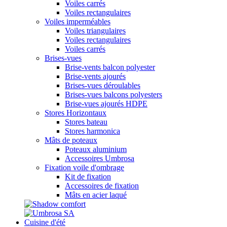
Voiles carrés
Voiles rectangulaires
Voiles imperméables
Voiles triangulaires
Voiles rectangulaires
Voiles carrés
Brises-vues
Brise-vents balcon polyester
Brise-vents ajourés
Brises-vues déroulables
Brises-vues balcons polyesters
Brise-vues ajourés HDPE
Stores Horizontaux
Stores bateau
Stores harmonica
Mâts de poteaux
Poteaux aluminium
Accessoires Umbrosa
Fixation voile d'ombrage
Kit de fixation
Accessoires de fixation
Mâts en acier laqué
Cuisine d'été