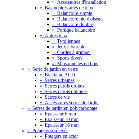
»
Accessoires d'installation
»
Balancoires aires de jeux
»
Balancoire simple
»
Balancoire nid d'oiseau
»
Balancoire double
»
Portique balancoire
»
Autres jeux
»
Tyroliennes
»
Jeux à bascule
»
Cordes à grimper
»
Sports divers
»
Maisonnettes en bois
»
Serre de jardin en verre
»
Blackline ACD
»
Serres urbaines
»
Serres parois droites
»
Serres parois obliques
»
Serres de vie
»
Accessoires serres de jardin
»
Serres de jardin en polycarbonate
»
Epaisseur 6 mm
»
Epaisseur 10 mm
»
Epaisseur 16 mm
»
Potagers surélevés
»
Potagers en acier