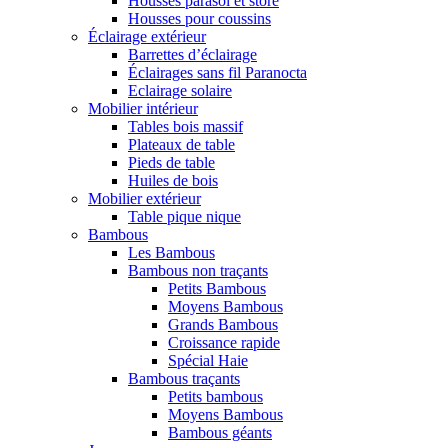
Housses parasol et store
Housses pour coussins
Éclairage extérieur
Barrettes d’éclairage
Éclairages sans fil Paranocta
Eclairage solaire
Mobilier intérieur
Tables bois massif
Plateaux de table
Pieds de table
Huiles de bois
Mobilier extérieur
Table pique nique
Bambous
Les Bambous
Bambous non traçants
Petits Bambous
Moyens Bambous
Grands Bambous
Croissance rapide
Spécial Haie
Bambous traçants
Petits bambous
Moyens Bambous
Bambous géants