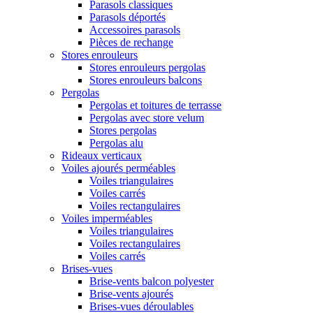
Parasols classiques
Parasols déportés
Accessoires parasols
Pièces de rechange
Stores enrouleurs
Stores enrouleurs pergolas
Stores enrouleurs balcons
Pergolas
Pergolas et toitures de terrasse
Pergolas avec store velum
Stores pergolas
Pergolas alu
Rideaux verticaux
Voiles ajourés perméables
Voiles triangulaires
Voiles carrés
Voiles rectangulaires
Voiles imperméables
Voiles triangulaires
Voiles rectangulaires
Voiles carrés
Brises-vues
Brise-vents balcon polyester
Brise-vents ajourés
Brises-vues déroulables