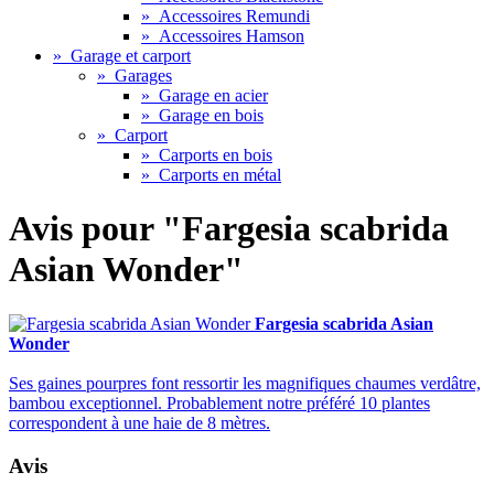
»
Accessoires Remundi
»
Accessoires Hamson
»
Garage et carport
»
Garages
»
Garage en acier
»
Garage en bois
»
Carport
»
Carports en bois
»
Carports en métal
Avis pour "Fargesia scabrida
Asian Wonder"
Fargesia scabrida Asian
Wonder
Ses gaines pourpres font ressortir les magnifiques chaumes verdâtre,
bambou exceptionnel. Probablement notre préféré 10 plantes
correspondent à une haie de 8 mètres.
Avis