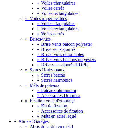
»
Voiles triangulaires
»
Voiles carrés
»
Voiles rectangulaires
»
Voiles imperméables
»
Voiles triangulaires
»
Voiles rectangulaires
»
Voiles carrés
»
Brises-vues
»
Brise-vents balcon polyester
»
Brise-vents ajourés
»
Brises-vues déroulables
»
Brises-vues balcons polyesters
»
Brise-vues ajourés HDPE
»
Stores Horizontaux
»
Stores bateau
»
Stores harmonica
»
Mâts de poteaux
»
Poteaux aluminium
»
Accessoires Umbrosa
»
Fixation voile d'ombrage
»
Kit de fixation
»
Accessoires de fixation
»
Mâts en acier laqué
»
Abris et Garages
»
Abris de jardin en métal