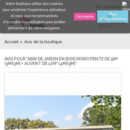
Notre boutique utilise des cookies
Se connecter
pour améliorer l'expérience utilisateur
Plus
et nous vous recommandons
0
d'informations
d'accepter leur utilisation pour profiter
0,00 €
Panier
pleinement de votre navigation.
Accueil
>
Avis de la boutique
AVIS POUR "ABRI DE JARDIN EN BOIS MONO PENTE DE 9M²
(3MX3M) + AUVENT DE 12M² (4MX3M)"