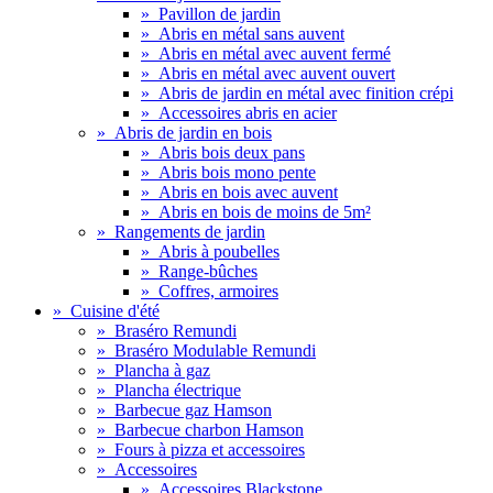
»
Pavillon de jardin
»
Abris en métal sans auvent
»
Abris en métal avec auvent fermé
»
Abris en métal avec auvent ouvert
»
Abris de jardin en métal avec finition crépi
»
Accessoires abris en acier
»
Abris de jardin en bois
»
Abris bois deux pans
»
Abris bois mono pente
»
Abris en bois avec auvent
»
Abris en bois de moins de 5m²
»
Rangements de jardin
»
Abris à poubelles
»
Range-bûches
»
Coffres, armoires
»
Cuisine d'été
»
Braséro Remundi
»
Braséro Modulable Remundi
»
Plancha à gaz
»
Plancha électrique
»
Barbecue gaz Hamson
»
Barbecue charbon Hamson
»
Fours à pizza et accessoires
»
Accessoires
»
Accessoires Blackstone