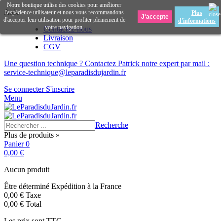
Notre boutique utilise des cookies pour améliorer
Aide
l'expérience utilisateur et nous vous recommandons
Plus
d'accepter leur utilisation pour profiter pleinement de
d'informations
votre navigation.
Contactez-nous
Livraison
CGV
Une question technique ? Contactez Patrick notre expert par mail :
service-technique@leparadisdujardin.fr
Se connecter
S'inscrire
Menu
Recherche
Plus de produits »
Panier
0
0,00 €
Aucun produit
Être déterminé
Expédition à la France
0,00 €
Taxe
0,00 €
Total
Les prix sont TTC