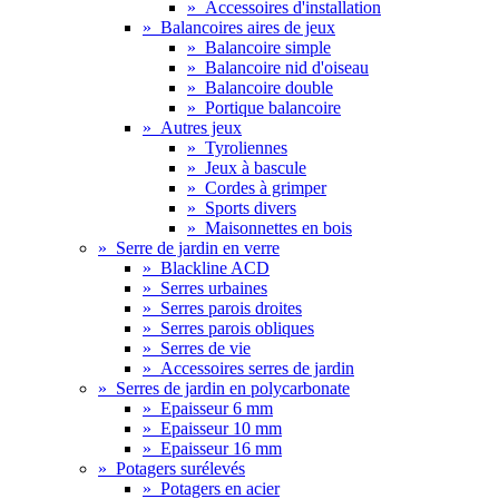
»
Accessoires d'installation
»
Balancoires aires de jeux
»
Balancoire simple
»
Balancoire nid d'oiseau
»
Balancoire double
»
Portique balancoire
»
Autres jeux
»
Tyroliennes
»
Jeux à bascule
»
Cordes à grimper
»
Sports divers
»
Maisonnettes en bois
»
Serre de jardin en verre
»
Blackline ACD
»
Serres urbaines
»
Serres parois droites
»
Serres parois obliques
»
Serres de vie
»
Accessoires serres de jardin
»
Serres de jardin en polycarbonate
»
Epaisseur 6 mm
»
Epaisseur 10 mm
»
Epaisseur 16 mm
»
Potagers surélevés
»
Potagers en acier