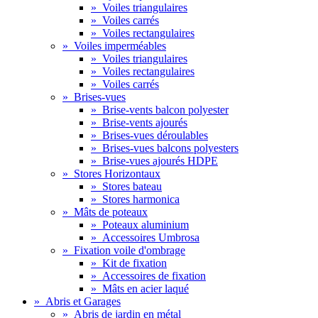
»
Voiles triangulaires
»
Voiles carrés
»
Voiles rectangulaires
»
Voiles imperméables
»
Voiles triangulaires
»
Voiles rectangulaires
»
Voiles carrés
»
Brises-vues
»
Brise-vents balcon polyester
»
Brise-vents ajourés
»
Brises-vues déroulables
»
Brises-vues balcons polyesters
»
Brise-vues ajourés HDPE
»
Stores Horizontaux
»
Stores bateau
»
Stores harmonica
»
Mâts de poteaux
»
Poteaux aluminium
»
Accessoires Umbrosa
»
Fixation voile d'ombrage
»
Kit de fixation
»
Accessoires de fixation
»
Mâts en acier laqué
»
Abris et Garages
»
Abris de jardin en métal