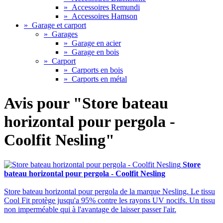
»
Accessoires Remundi
»
Accessoires Hamson
»
Garage et carport
»
Garages
»
Garage en acier
»
Garage en bois
»
Carport
»
Carports en bois
»
Carports en métal
Avis pour "Store bateau
horizontal pour pergola -
Coolfit Nesling"
Store
bateau horizontal pour pergola - Coolfit Nesling
Store bateau horizontal pour pergola de la marque Nesling. Le tissu
Cool Fit protège jusqu'a 95% contre les rayons UV nocifs. Un tissu
non imperméable qui à l'avantage de laisser passer l'air.