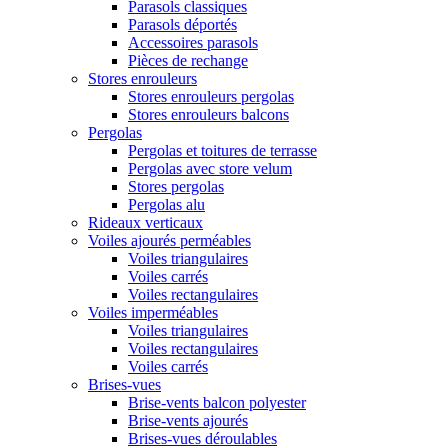
Parasols classiques
Parasols déportés
Accessoires parasols
Pièces de rechange
Stores enrouleurs
Stores enrouleurs pergolas
Stores enrouleurs balcons
Pergolas
Pergolas et toitures de terrasse
Pergolas avec store velum
Stores pergolas
Pergolas alu
Rideaux verticaux
Voiles ajourés perméables
Voiles triangulaires
Voiles carrés
Voiles rectangulaires
Voiles imperméables
Voiles triangulaires
Voiles rectangulaires
Voiles carrés
Brises-vues
Brise-vents balcon polyester
Brise-vents ajourés
Brises-vues déroulables