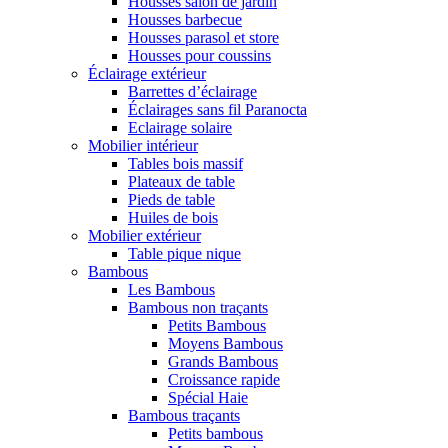
Housses salon de jardin
Housses barbecue
Housses parasol et store
Housses pour coussins
Éclairage extérieur
Barrettes d’éclairage
Éclairages sans fil Paranocta
Eclairage solaire
Mobilier intérieur
Tables bois massif
Plateaux de table
Pieds de table
Huiles de bois
Mobilier extérieur
Table pique nique
Bambous
Les Bambous
Bambous non traçants
Petits Bambous
Moyens Bambous
Grands Bambous
Croissance rapide
Spécial Haie
Bambous traçants
Petits bambous