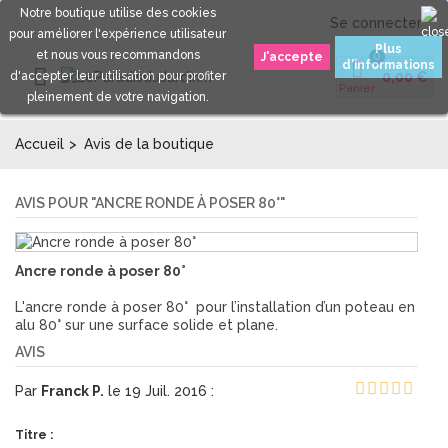
Notre boutique utilise des cookies
Se connecter
pour améliorer l'expérience utilisateur
Plus
et nous vous recommandons
0
d'informations
d'accepter leur utilisation pour profiter
0,00 €
Panier
pleinement de votre navigation.
Accueil
>
Avis de la boutique
AVIS POUR "ANCRE RONDE À POSER 80°"
Ancre ronde à poser 80°
L'ancre ronde à poser 80° pour l’installation d’un poteau en
alu 80° sur une surface solide et plane.
AVIS
Par
Franck P.
le 19 Juil. 2016 :
Titre :